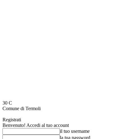
30
C
Comune di Termoli
Registrati
Benvenuto! Accedi al tuo account
il tuo username
la tua password