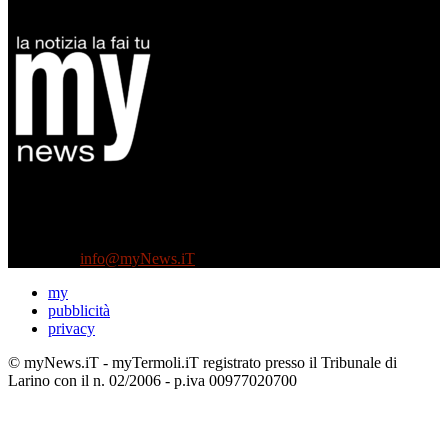
Diretto da Antonella Salvatore
Testata indipendente fondata nel 2005:
non riceve e non ha mai ricevuto nessun finanziamento pubblico.
Tel +39 3935496623
Contattaci:
info@myNews.iT
my
pubblicità
privacy
© myNews.iT - myTermoli.iT registrato presso il Tribunale di
Larino con il n. 02/2006 - p.iva 00977020700