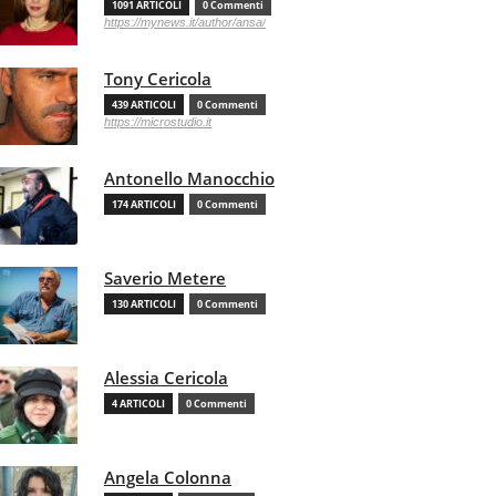
1091 ARTICOLI
0 Commenti
https://mynews.it/author/ansa/
Tony Cericola
439 ARTICOLI
0 Commenti
https://microstudio.it
Antonello Manocchio
174 ARTICOLI
0 Commenti
Saverio Metere
130 ARTICOLI
0 Commenti
Alessia Cericola
4 ARTICOLI
0 Commenti
Angela Colonna