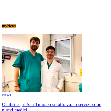
myNews
News
Oculistica, il San Timoteo si rafforza: in servizio due
nuovi medici