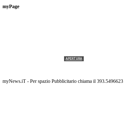
myPage
APERTURA
Prova tecnica
Tony Cericola
-
6 AGOSTO 2026
myNews.iT - Per spazio Pubblicitario chiama il 393.5496623