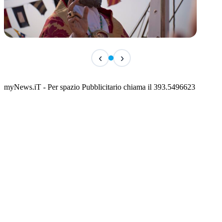
TERMINATO
‹
›
San Basso 2026 - il programma delle feste
📅 3 Agosto 2026 · 08:00 · 📍 Porto
myNews.iT - Per spazio Pubblicitario chiama il 393.5496623