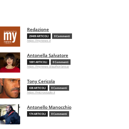
Redazione
29409 ARTICOLI
0 Commenti
https://mynews.it
Antonella Salvatore
1091 ARTICOLI
0 Commenti
https://mynews.it/author/ansa/
Tony Cericola
438 ARTICOLI
0 Commenti
https://microstudio.it
Antonello Manocchio
174 ARTICOLI
0 Commenti