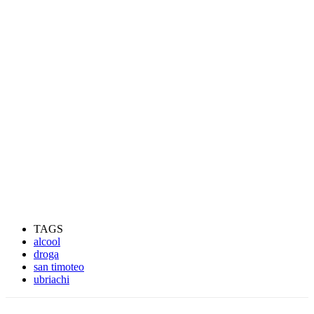
TAGS
alcool
droga
san timoteo
ubriachi