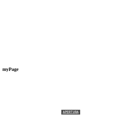
myPage
APERTURA
Termolesi, la foto di gruppo torna a riempire la
scalinata del folklore