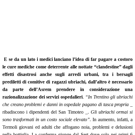
E se da un lato i medici lanciano l’idea di far pagare a costoro
le cure mediche come deterrente alle nottate “clandestine”
dagli
effetti disastrosi anche sugli arredi urbani, tra i bersagli
prediletti di comitive di ragazzi ubriachi, dall’altro è necessario
da parte dell’Asrem prendere in considerazione una
razionalizzazione dei servizi ospedalieri
.
“In Trentino gli ubriachi
che creano problemi e danni in ospedale pagano di tasca propria
_
ribadiscono i dipendenti del San Timoteo _.
Gli ubriachi ormai si
sono trasformati in un costo sociale elevato”.
In aumento, infatti, a
Termoli giovani ed adulti che affogano noia, problemi e delusioni
nella bottiglia. La conferma giunge dal Sert dove solo nei primi 6