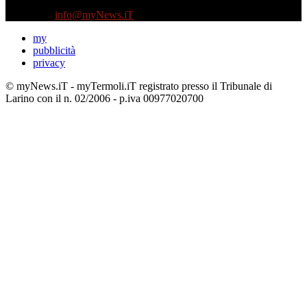
Tel +39 3935496623
Contattaci:
info@myNews.iT
my
pubblicità
privacy
© myNews.iT - myTermoli.iT registrato presso il Tribunale di
Larino con il n. 02/2006 - p.iva 00977020700