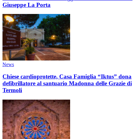
Giuseppe La Porta
News
Chiese cardioprotette, Casa Famiglia “Iktus” dona
defibrillatore al santuario Madonna delle Grazie di
Termoli