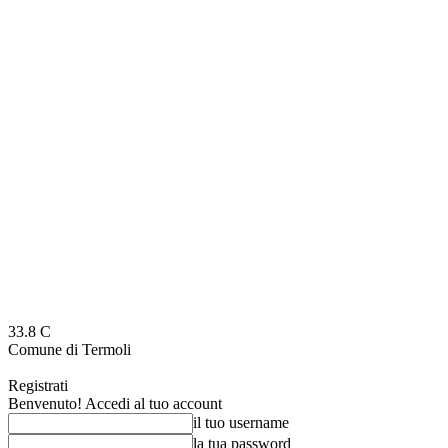
33.8
C
Comune di Termoli
Registrati
Benvenuto! Accedi al tuo account
il tuo username
la tua password