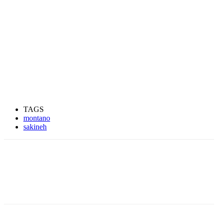
TAGS
montano
sakineh