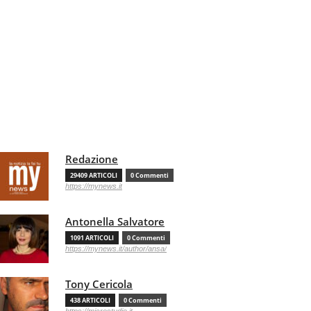
Redazione
29409 ARTICOLI
0 Commenti
https://mynews.it
Antonella Salvatore
1091 ARTICOLI
0 Commenti
https://mynews.it/author/ansa/
Tony Cericola
438 ARTICOLI
0 Commenti