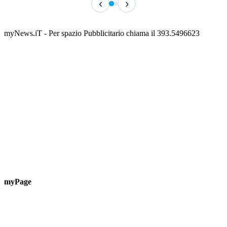
‹
›
Classic Contest 3vs3 Memorial Michele
Fest
Guardascione
ediz
📅 6 Agosto 2026 · 09:00 · 📍 Lungomare C. Colombo
📅 7 A
myNews.iT - Per spazio Pubblicitario chiama il 393.5496623
myPage