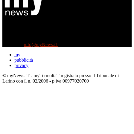
Diretto da Antonella Salvatore
Testata indipendente fondata nel 2005:
non riceve e non ha mai ricevuto nessun finanziamento pubblico.
Tel +39 3935496623
Contattaci:
info@myNews.iT
my
pubblicità
privacy
© myNews.iT - myTermoli.iT registrato presso il Tribunale di
Larino con il n. 02/2006 - p.iva 00977020700