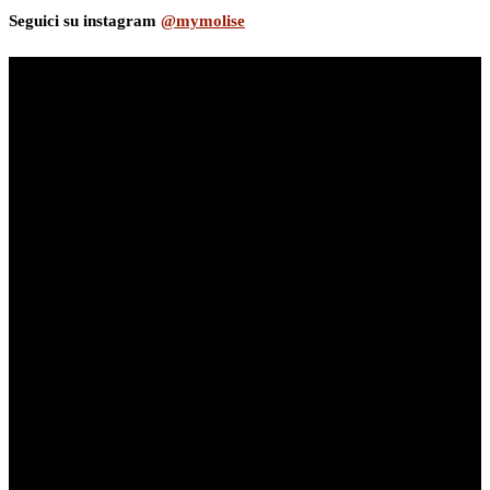
Seguici su instagram
@mymolise
myNews.iT - Per spazio Pubblicitario chiama il 393.5496623