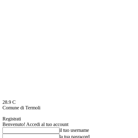
28.9
C
Comune di Termoli
Registrati
Benvenuto! Accedi al tuo account
il tuo username
la tua password