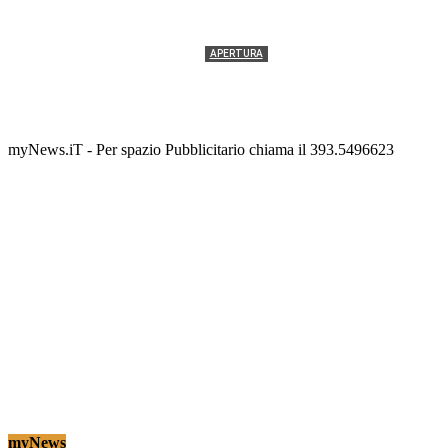
APERTURA
Termolesi, la foto di gruppo torna a riempire la
scalinata del folklore
Tony Cericola
-
2 AGOSTO 2026
myNews.iT - Per spazio Pubblicitario chiama il 393.5496623
myNews