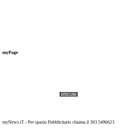
myPage
APERTURA
Termolesi, la foto di gruppo torna a riempire la
scalinata del folklore
Tony Cericola
-
2 AGOSTO 2026
myNews.iT - Per spazio Pubblicitario chiama il 393.5496623