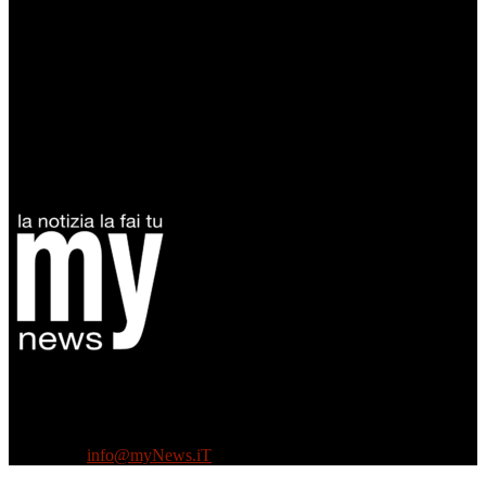
Diretto da Antonella Salvatore
Testata indipendente fondata nel 2005:
non riceve e non ha mai ricevuto nessun finanziamento pubblico.
Tel +39 3935496623
Contattaci:
info@myNews.iT