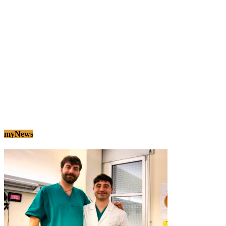
myNews