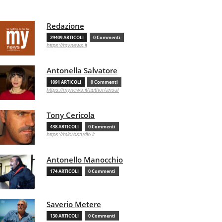
Redazione
29409 ARTICOLI
0 Commenti
https://mynews.it
Antonella Salvatore
1091 ARTICOLI
0 Commenti
https://mynews.it/author/ansa/
Tony Cericola
438 ARTICOLI
0 Commenti
https://microstudio.it
Antonello Manocchio
174 ARTICOLI
0 Commenti
Saverio Metere
130 ARTICOLI
0 Commenti