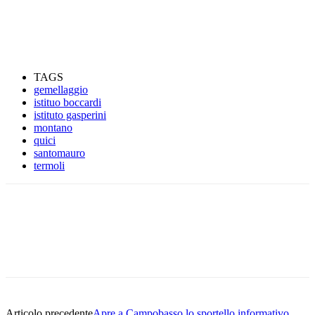
TAGS
gemellaggio
istituo boccardi
istituto gasperini
montano
quici
santomauro
termoli
Articolo precedente
Apre a Campobasso lo sportello informativo