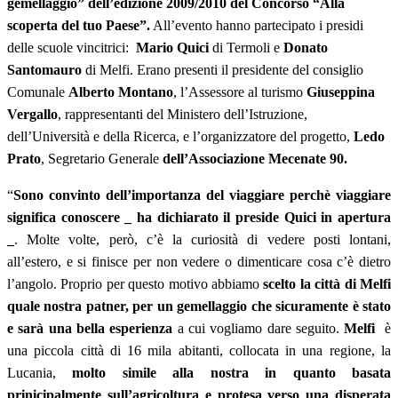
gemellaggio” dell’edizione 2009/2010 del Concorso “Alla
scoperta del tuo Paese”.
All’evento hanno partecipato i presidi
delle scuole vincitrici:
Mario Quici
di Termoli e
Donato
Santomauro
di Melfi. Erano presenti il presidente del consiglio
Comunale
Alberto Montano
, l’Assessore al turismo
Giuseppina
Vergallo
, rappresentanti del Ministero dell’Istruzione,
dell’Università e della Ricerca, e l’organizzatore del progetto,
Ledo
Prato
, Segretario Generale
dell’Associazione Mecenate 90.
“
Sono convinto dell’importanza del viaggiare perchè viaggiare
significa conoscere _ ha dichiarato il preside Quici in apertura
_
. Molte volte, però, c’è la curiosità di vedere posti lontani,
all’estero, e si finisce per non vedere o dimenticare cosa c’è dietro
l’angolo. Proprio per questo motivo abbiamo
scelto la città di Melfi
quale nostra patner, per un gemellaggio che sicuramente è stato
e sarà una bella esperienza
a cui vogliamo dare seguito.
Melfi
è
una piccola città di 16 mila abitanti, collocata in una regione, la
Lucania,
molto simile alla nostra in quanto basata
prinicipalmente sull’agricoltura e protesa verso una disperata