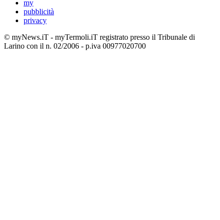
my
pubblicità
privacy
© myNews.iT - myTermoli.iT registrato presso il Tribunale di
Larino con il n. 02/2006 - p.iva 00977020700