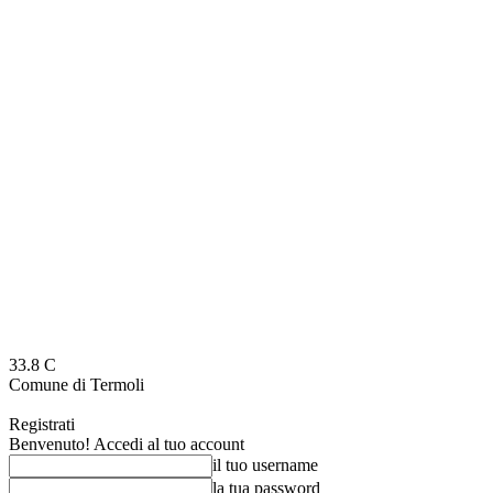
33.8
C
Comune di Termoli
Registrati
Benvenuto! Accedi al tuo account
il tuo username
la tua password