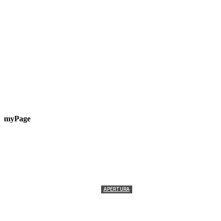
myPage
APERTURA
Termolesi, la foto di gruppo torna a riempire la
scalinata del folklore