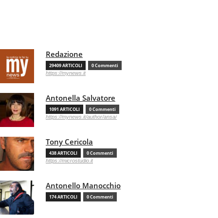
Redazione
29409 ARTICOLI
0 Commenti
https://mynews.it
Antonella Salvatore
1091 ARTICOLI
0 Commenti
https://mynews.it/author/ansa/
Tony Cericola
438 ARTICOLI
0 Commenti
https://microstudio.it
Antonello Manocchio
174 ARTICOLI
0 Commenti