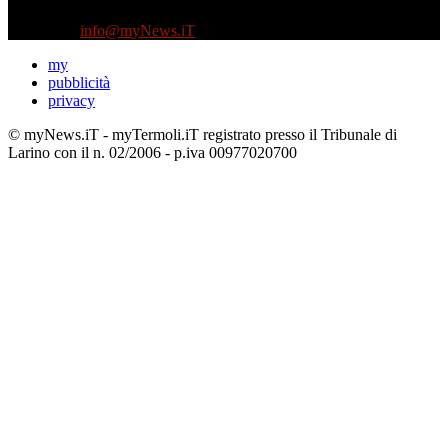
Tel +39 3935496623
Contattaci:
info@myNews.iT
my
pubblicità
privacy
© myNews.iT - myTermoli.iT registrato presso il Tribunale di
Larino con il n. 02/2006 - p.iva 00977020700