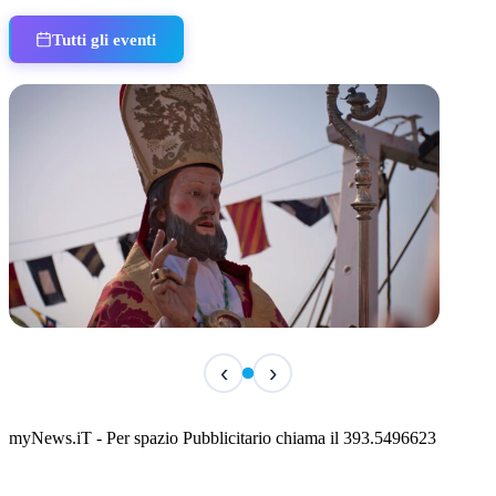
Tutti gli eventi
TERMINATO
‹
›
San Basso 2026 - il programma delle feste
📅 3 Agosto 2026 · 08:00 · 📍 Porto
myNews.iT - Per spazio Pubblicitario chiama il 393.5496623