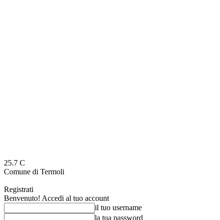
25.7
C
Comune di Termoli
Registrati
Benvenuto! Accedi al tuo account
il tuo username
la tua password