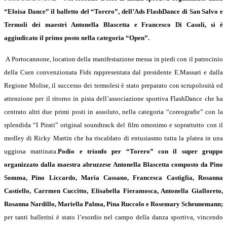
“Eloisa Dance” il balletto del “Torero”, dell’Ads FlashDance di San Salvo e
Termoli dei maestri Antonella Blascetta e Francesco Di Casoli, si è
aggiudicato il primo posto nella categoria “Open”.
A Portocannone, location della manifestazione messa in piedi con il patrocinio
della Csen convenzionata Fids rappresentata dal presidente E.Massari e dalla
Regione Molise, il successo dei termolesi è stato preparato con scrupolosità ed
attenzione per il ritorno in pista dell’associazione sportiva FlashDance che ha
centrato altri due primi posti in assoluto, nella categoria “coreografie” con la
splendida “I Pirati” original soundtrack del film omonimo e soprattutto con il
medley di Ricky Martin che ha riscaldato di entusiasmo tutta la platea in una
uggiosa mattinata.
Podio e trionfo per “Torero” con il super gruppo
organizzato dalla maestra abruzzese Antonella Blascetta composto da Pino
Somma, Pino Liccardo,
Maria Cassano, Francesca Castiglia, Rosanna
Castiello, Carrmen Cuccitto, Elisabella Fieramosca, Antonella Gialloreto,
Rosanna Nardillo, Mariella Palma, Pina Ruccolo e Rosemary Scheunemann;
per tanti ballerini è stato l’esordio nel campo della danza sportiva, vincendo