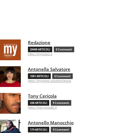
Redazione
29409 ARTICOLI
0 Commenti
https://mynews.it
Antonella Salvatore
1091 ARTICOLI
0 Commenti
https://mynews.it/author/ansa/
Tony Cericola
438 ARTICOLI
0 Commenti
https://microstudio.it
Antonello Manocchio
174 ARTICOLI
0 Commenti