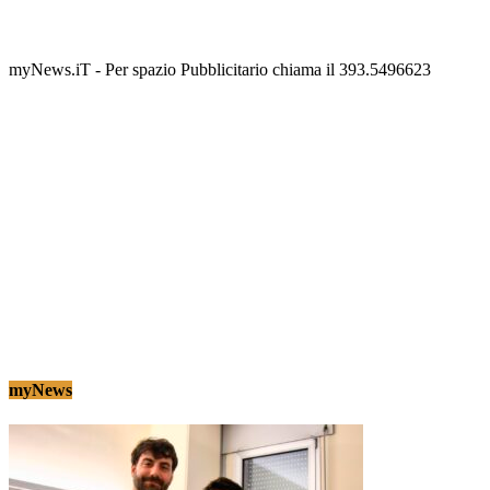
scalinata del folklore
Tony Cericola
-
2 AGOSTO 2026
myNews.iT - Per spazio Pubblicitario chiama il 393.5496623
myNews