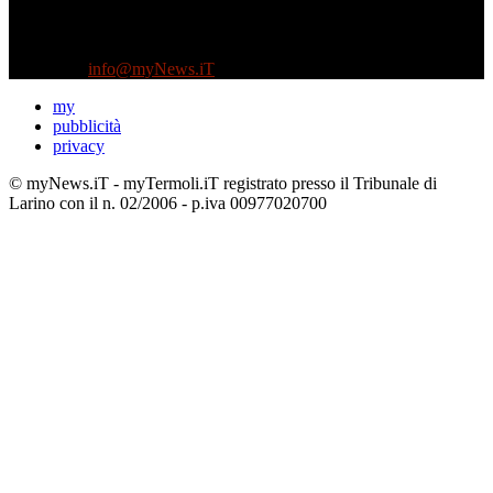
Testata indipendente fondata nel 2005:
non riceve e non ha mai ricevuto nessun finanziamento pubblico.
Tel +39 3935496623
Contattaci:
info@myNews.iT
my
pubblicità
privacy
© myNews.iT - myTermoli.iT registrato presso il Tribunale di
Larino con il n. 02/2006 - p.iva 00977020700