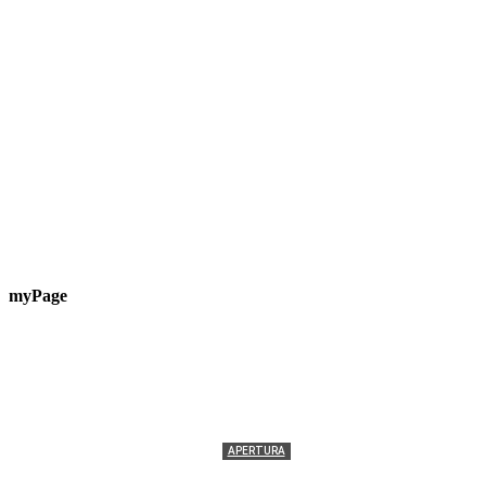
myPage
APERTURA
Termolesi, la foto di gruppo torna a riempire la