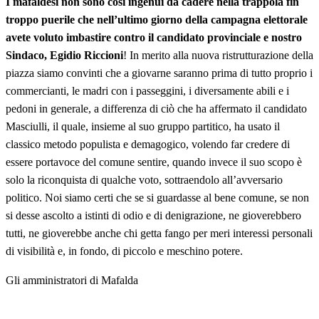
I mafaldesi non sono così ingenui da cadere nella trappola fin
troppo puerile che nell’ultimo giorno della campagna elettorale
avete voluto imbastire contro il candidato provinciale e nostro
Sindaco, Egidio Riccioni
! In merito alla nuova ristrutturazione della
piazza siamo convinti che a giovarne saranno prima di tutto proprio i
commercianti, le madri con i passeggini, i diversamente abili e i
pedoni in generale, a differenza di ciò che ha affermato il candidato
Masciulli, il quale, insieme al suo gruppo partitico, ha usato il
classico metodo populista e demagogico, volendo far credere di
essere portavoce del comune sentire, quando invece il suo scopo è
solo la riconquista di qualche voto, sottraendolo all’avversario
politico. Noi siamo certi che se si guardasse al bene comune, se non
si desse ascolto a istinti di odio e di denigrazione, ne gioverebbero
tutti, ne gioverebbe anche chi getta fango per meri interessi personali
di visibilità e, in fondo, di piccolo e meschino potere.
Gli amministratori di Mafalda