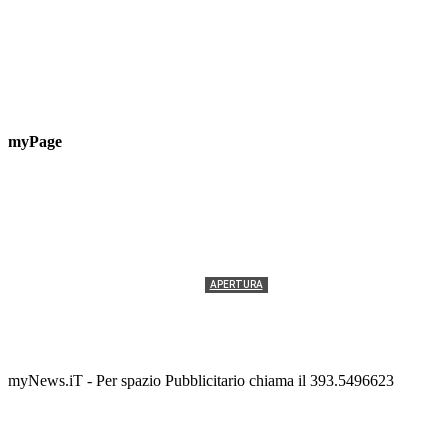
myPage
APERTURA
Termolesi, la foto di gruppo torna a riempire la
scalinata del folklore
Tony Cericola
-
2 AGOSTO 2026
myNews.iT - Per spazio Pubblicitario chiama il 393.5496623