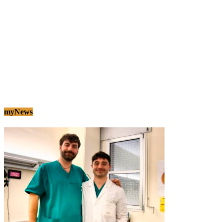
myNews