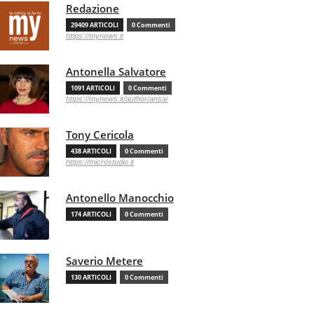
Redazione
29409 ARTICOLI
0 Commenti
https://mynews.it
Antonella Salvatore
1091 ARTICOLI
0 Commenti
https://mynews.it/author/ansa/
Tony Cericola
438 ARTICOLI
0 Commenti
https://microstudio.it
Antonello Manocchio
174 ARTICOLI
0 Commenti
Saverio Metere
130 ARTICOLI
0 Commenti