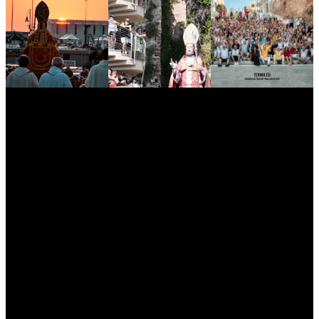
myNews.iT - Per spazio Pubblicitario chiama il 393.5496623