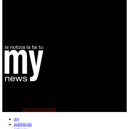
Diretto da Antonella Salvatore
Testata indipendente fondata nel 2005:
non riceve e non ha mai ricevuto nessun finanziamento pubblico.
Tel +39 3935496623
Contattaci:
info@myNews.iT
my
pubblicità