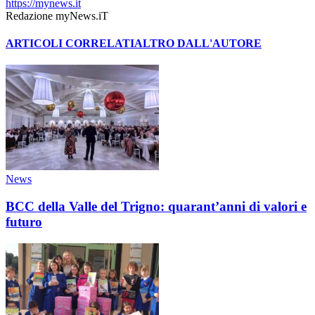
https://mynews.it
Redazione myNews.iT
ARTICOLI CORRELATI
ALTRO DALL'AUTORE
News
BCC della Valle del Trigno: quarant’anni di valori e
futuro