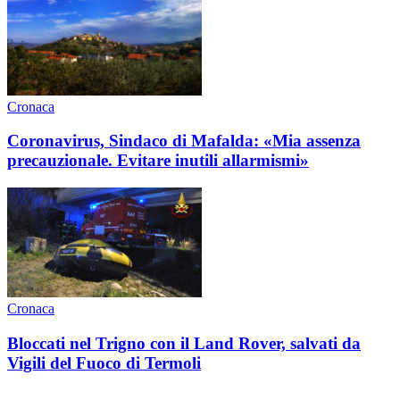
Cronaca
Coronavirus, Sindaco di Mafalda: «Mia assenza
precauzionale. Evitare inutili allarmismi»
Cronaca
Bloccati nel Trigno con il Land Rover, salvati da
Vigili del Fuoco di Termoli