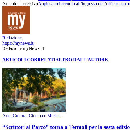
Articolo successivo
Appiccano incendio all’ingresso dell’ufficio parroc
Redazione
https://mynews.it
Redazione myNews.iT
ARTICOLI CORRELATI
ALTRO DALL'AUTORE
Arte, Cultura, Cinema e Musica
“Scrittori al Parco” torna a Termoli per la sesta ediz