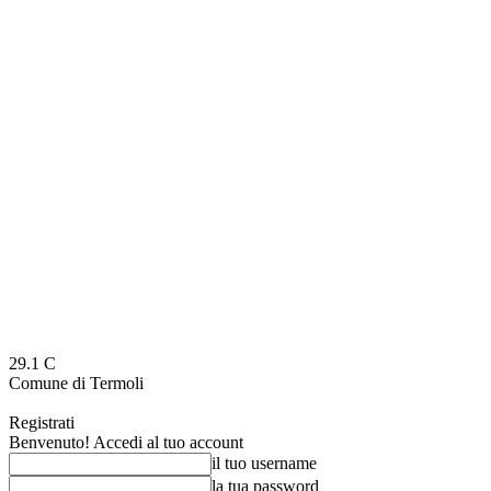
29.1
C
Comune di Termoli
Registrati
Benvenuto! Accedi al tuo account
il tuo username
la tua password