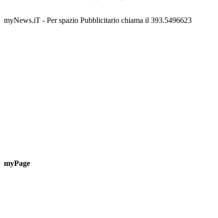
Guardascione
ediz
📅 6 Agosto 2026 · 09:00 · 📍 Lungomare C. Colombo
📅 7 A
myNews.iT - Per spazio Pubblicitario chiama il 393.5496623
myPage