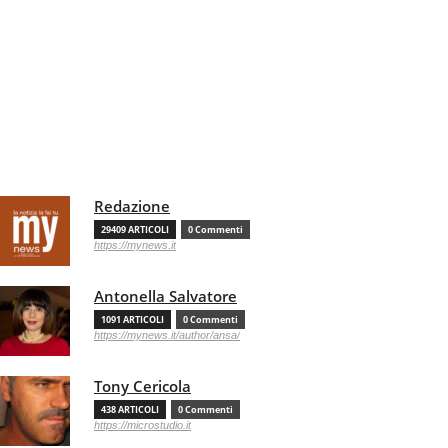
Redazione
29409 ARTICOLI
0 Commenti
https://mynews.it
Antonella Salvatore
1091 ARTICOLI
0 Commenti
https://mynews.it/author/ansa/
Tony Cericola
438 ARTICOLI
0 Commenti
https://microstudio.it