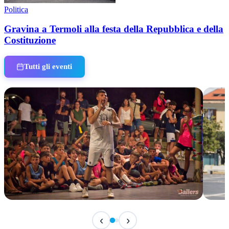
Politica
Gravina a Termoli alla festa della Repubblica e della
Costituzione
Tutti gli eventi
TERMINATO
TER
‹
›
Classic Contest 3vs3 Memorial Michele
Fest