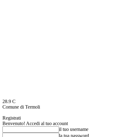
28.9
C
Comune di Termoli
Registrati
Benvenuto! Accedi al tuo account
il tuo username
la tua password