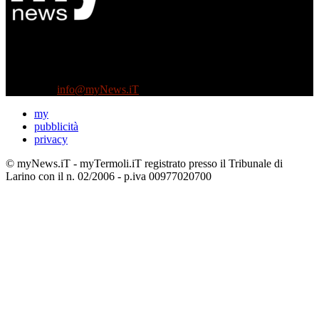
Diretto da Antonella Salvatore
Testata indipendente fondata nel 2005:
non riceve e non ha mai ricevuto nessun finanziamento pubblico.
Tel +39 3935496623
Contattaci:
info@myNews.iT
my
pubblicità
privacy
© myNews.iT - myTermoli.iT registrato presso il Tribunale di
Larino con il n. 02/2006 - p.iva 00977020700