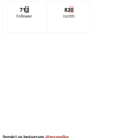
712
820
Follower
Iscritti
Seguici su instagram
@mymolise