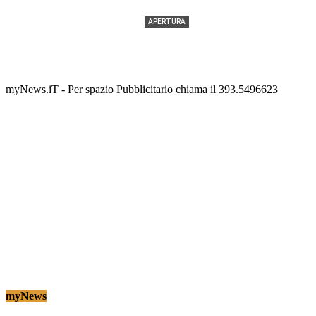
APERTURA
Termolesi, la foto di gruppo torna a riempire la
scalinata del folklore
Tony Cericola
-
2 AGOSTO 2026
myNews.iT - Per spazio Pubblicitario chiama il 393.5496623
myNews