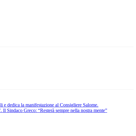
oli e dedica la manifestazione al Consigliere Salome.
. Il Sindaco Greco: “Resterà sempre nella nostra mente”