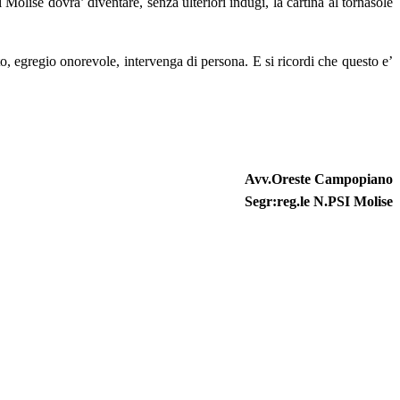
olise dovra’ diventare, senza ulteriori indugi, la cartina al tornasole
to, egregio onorevole, intervenga di persona. E si ricordi che questo e’
Avv.Oreste Campopiano
Segr:reg.le N.PSI M
olise