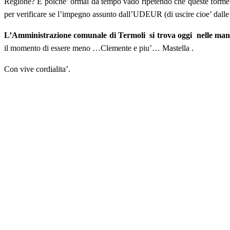
Regione? E poiche’ ormai da tempo vado ripetendo che queste forme dege
per verificare se l’impegno assunto dall’UDEUR (di uscire cioe’ dalle ma
L’Amministrazione comunale di Termoli si trova oggi nelle mani d
il momento di essere meno …Clemente e piu’… Mastella .
Con vive cordialita’.