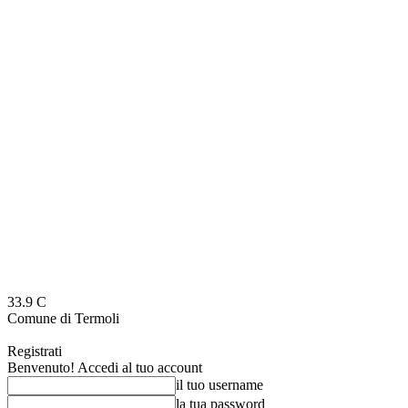
33.9
C
Comune di Termoli
Registrati
Benvenuto! Accedi al tuo account
il tuo username
la tua password