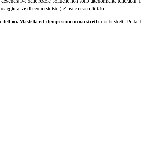
nerative delle regole politiche non sono ulteriormente tollerabili, il M
ggioranze di centro sinistra) e’ reale o solo fittizio.
ell’on. Mastella ed i tempi sono ormai stretti,
molto stretti. Pertan