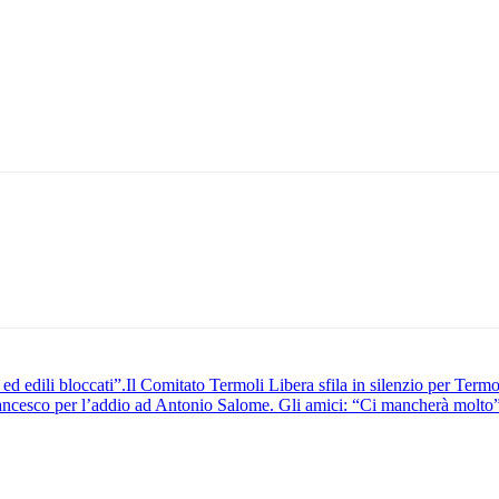
 ed edili bloccati”.Il Comitato Termoli Libera sfila in silenzio per Term
rancesco per l’addio ad Antonio Salome. Gli amici: “Ci mancherà molto”