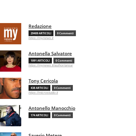
Redazione
29409 ARTICOLI
0 Commenti
https://mynews.it
Antonella Salvatore
1091 ARTICOLI
0 Commenti
https://mynews.it/author/ansa/
Tony Cericola
438 ARTICOLI
0 Commenti
https://microstudio.it
Antonello Manocchio
174 ARTICOLI
0 Commenti
Saverio Metere