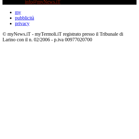
Contattaci:
info@myNews.iT
my
pubblicità
privacy
© myNews.iT - myTermoli.iT registrato presso il Tribunale di
Larino con il n. 02/2006 - p.iva 00977020700