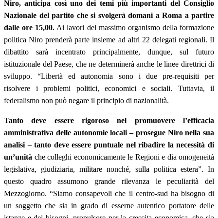
Niro, anticipa così uno dei temi più importanti del Consiglio
Nazionale del partito che si svolgerà domani a Roma a partire
dalle ore 15,00.
Ai lavori del massimo organismo della formazione
politica Niro prenderà parte insieme ad altri 22 delegati regionali. Il
dibattito sarà incentrato principalmente, dunque, sul futuro
istituzionale del Paese, che ne determinerà anche le linee direttrici di
sviluppo. “Libertà ed autonomia sono i due pre-requisiti per
risolvere i problemi politici, economici e sociali. Tuttavia, il
federalismo non può negare il principio di nazionalità.
Tanto deve essere rigoroso nel promuovere l’efficacia
amministrativa delle autonomie locali – prosegue Niro nella sua
analisi – tanto deve essere puntuale nel ribadire la necessità di
un’unità
che colleghi economicamente le Regioni e dia omogeneità
legislativa, giudiziaria, militare nonché, sulla politica estera”. In
questo quadro assumono grande rilevanza le peculiarità del
Mezzogiorno. “Siamo consapevoli che il centro-sud ha bisogno di
un soggetto che sia in grado di esserne autentico portatore delle
istanze e dei bisogni, propulsore per la crescita economica, che sia