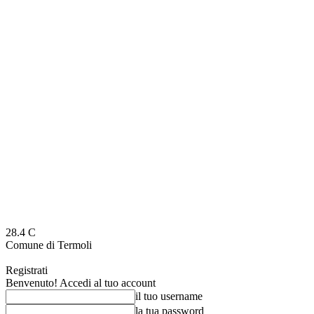
28.4
C
Comune di Termoli
Registrati
Benvenuto! Accedi al tuo account
il tuo username
la tua password