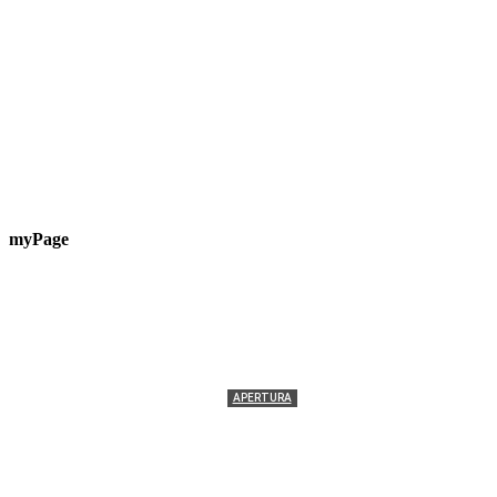
myPage
APERTURA
Termolesi, la foto di gruppo torna a riempire la
scalinata del folklore
Tony Cericola
-
2 AGOSTO 2026