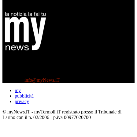
Diretto da Antonella Salvatore
Testata indipendente fondata nel 2005:
non riceve e non ha mai ricevuto nessun finanziamento pubblico.
Tel +39 3935496623
Contattaci:
info@myNews.iT
my
pubblicità
privacy
© myNews.iT - myTermoli.iT registrato presso il Tribunale di
Larino con il n. 02/2006 - p.iva 00977020700