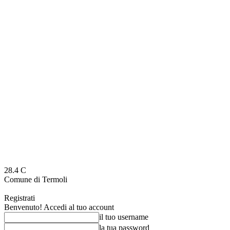
28.4
C
Comune di Termoli
Registrati
Benvenuto! Accedi al tuo account
il tuo username
la tua password