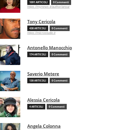
1091 ARTICOLI
0 Commenti
https://mynews.it/author/ansa/
Tony Cericola
438 ARTICOLI
0 Commenti
https://microstudio.it
Antonello Manocchio
174 ARTICOLI
0 Commenti
Saverio Metere
130 ARTICOLI
0 Commenti
Alessia Cericola
4 ARTICOLI
0 Commenti
Angela Colonna