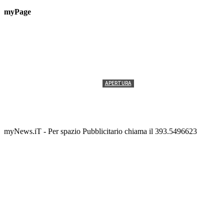
myPage
APERTURA
Termolesi, la foto di gruppo torna a riempire la
scalinata del folklore
Tony Cericola
-
2 AGOSTO 2026
myNews.iT - Per spazio Pubblicitario chiama il 393.5496623