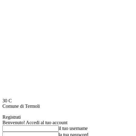
30
C
Comune di Termoli
Registrati
Benvenuto! Accedi al tuo account
il tuo username
la tua password