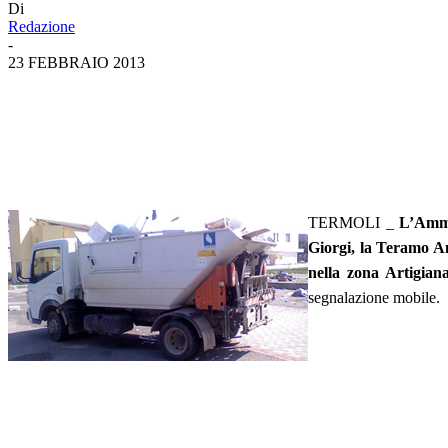
Di
Redazione
-
23 FEBBRAIO 2013
TERMOLI _
L’Ammi
Giorgi, la Teramo Am
nella zona Artigianal
segnalazione mobile.