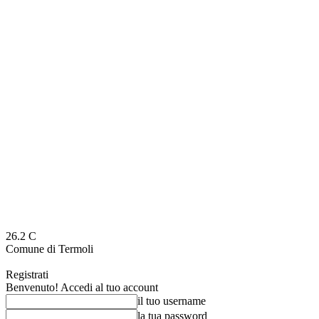
26.2
C
Comune di Termoli
Registrati
Benvenuto! Accedi al tuo account
il tuo username
la tua password