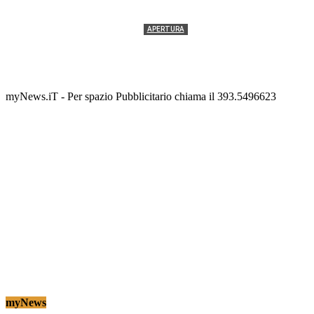
APERTURA
Termolesi, la foto di gruppo torna a riempire la
scalinata del folklore
Tony Cericola
-
2 AGOSTO 2026
myNews.iT - Per spazio Pubblicitario chiama il 393.5496623
myNews