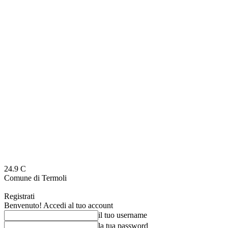
24.9
C
Comune di Termoli
Registrati
Benvenuto! Accedi al tuo account
il tuo username
la tua password