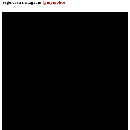
Seguici su instagram
@mymolise
myNews.iT - Per spazio Pubblicitario chiama il 393.5496623