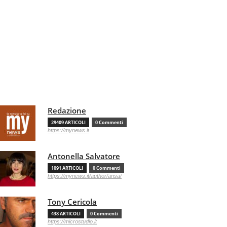
Redazione
29409 ARTICOLI
0 Commenti
https://mynews.it
Antonella Salvatore
1091 ARTICOLI
0 Commenti
https://mynews.it/author/ansa/
Tony Cericola
438 ARTICOLI
0 Commenti
https://microstudio.it