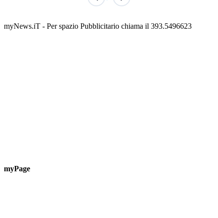
Classic Contest 3vs3 Memorial Michele
Fest
Guardascione
ediz
📅 6 Agosto 2026 · 09:00 · 📍 Lungomare C. Colombo
📅 7 A
myNews.iT - Per spazio Pubblicitario chiama il 393.5496623
myPage