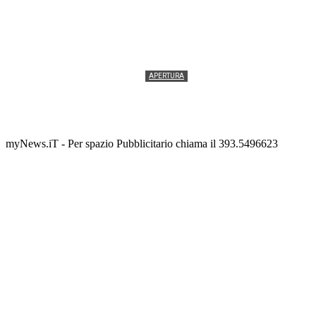
APERTURA
Termolesi, la foto di gruppo torna a riempire la
scalinata del folklore
Tony Cericola
-
2 AGOSTO 2026
myNews.iT - Per spazio Pubblicitario chiama il 393.5496623