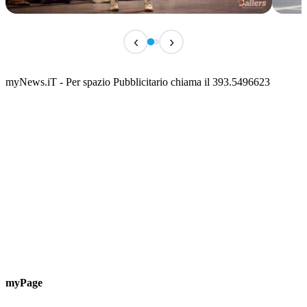
IN CORSO
IN 
‹
›
Classic Contest 3vs3 Memorial Michele
Fest
Guardascione
ediz
📅 6 Agosto 2026 · 09:00 · 📍 Lungomare C. Colombo
📅 7 A
myNews.iT - Per spazio Pubblicitario chiama il 393.5496623
myPage