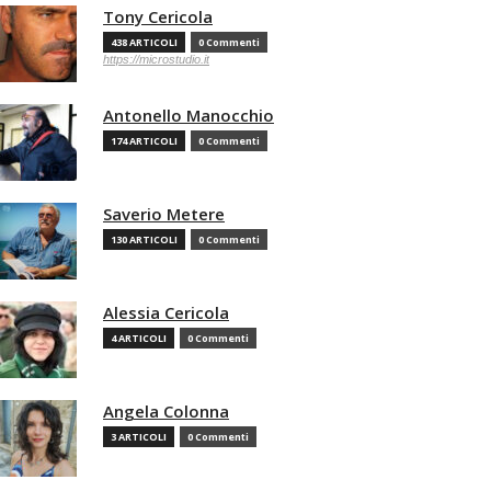
Tony Cericola
438 ARTICOLI
0 Commenti
https://microstudio.it
Antonello Manocchio
174 ARTICOLI
0 Commenti
Saverio Metere
130 ARTICOLI
0 Commenti
Alessia Cericola
4 ARTICOLI
0 Commenti
Angela Colonna
3 ARTICOLI
0 Commenti