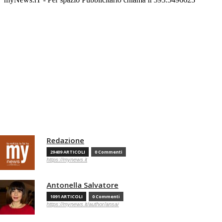
Redazione
29409 ARTICOLI
0 Commenti
https://mynews.it
Antonella Salvatore
1091 ARTICOLI
0 Commenti
https://mynews.it/author/ansa/