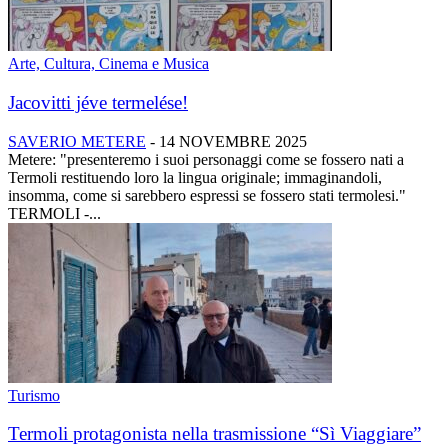
Arte, Cultura, Cinema e Musica
Jacovitti jéve termelése!
SAVERIO METERE
-
14 NOVEMBRE 2025
Metere: "presenteremo i suoi personaggi come se fossero nati a
Termoli restituendo loro la lingua originale; immaginandoli,
insomma, come si sarebbero espressi se fossero stati termolesi."
TERMOLI -...
Turismo
Termoli protagonista nella trasmissione “Sì Viaggiare”