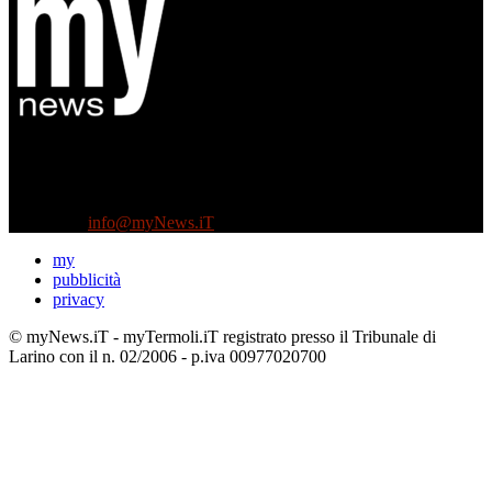
Diretto da Antonella Salvatore
Testata indipendente fondata nel 2005:
non riceve e non ha mai ricevuto nessun finanziamento pubblico.
Tel +39 3935496623
Contattaci:
info@myNews.iT
my
pubblicità
privacy
© myNews.iT - myTermoli.iT registrato presso il Tribunale di
Larino con il n. 02/2006 - p.iva 00977020700