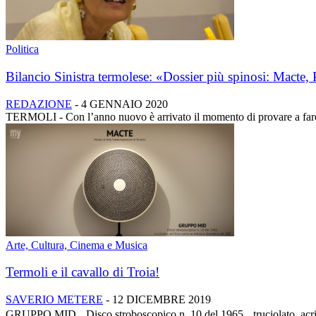
Politica
Bilancio Sinistra termolese: «Dossier più spinosi: Macte,
REDAZIONE
-
4 GENNAIO 2020
TERMOLI - Con l’anno nuovo è arrivato il momento di provare a fare un
Arte, Cultura, Cinema e Musica
Termoli e il cavallo di Troia!
SAVERIO METERE
-
12 DICEMBRE 2019
GRUPPO MID Disco stroboscopico n. 10 del 1965 truciolato, acrilico,