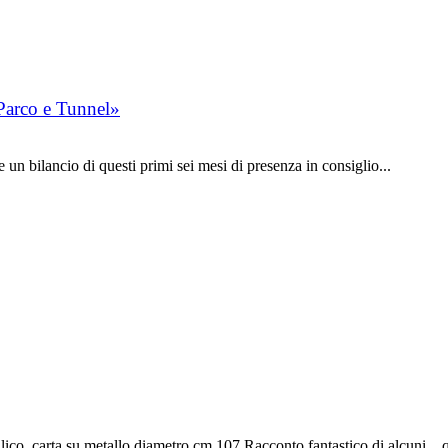
 Parco e Tunnel»
 bilancio di questi primi sei mesi di presenza in consiglio...
 carta su metallo diametro cm 107 Racconto fantastico di alcuni…quad