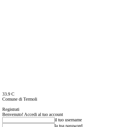
33.9
C
Comune di Termoli
Registrati
Benvenuto! Accedi al tuo account
il tuo username
la tua password