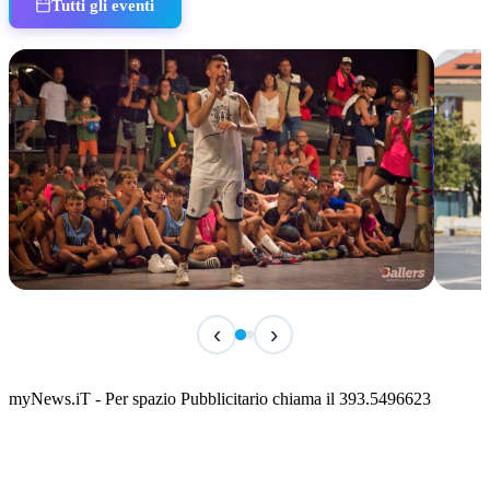
Tutti gli eventi
TERMINATO
TER
‹
›
Classic Contest 3vs3 Memorial Michele
Fest
Guardascione
ediz
📅 6 Agosto 2026 · 09:00 · 📍 Lungomare C. Colombo
📅 7 A
myNews.iT - Per spazio Pubblicitario chiama il 393.5496623