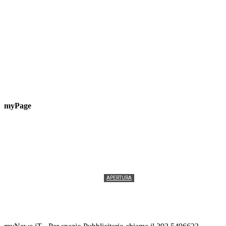
myPage
APERTURA
Termolesi, la foto di gruppo torna a riempire la
scalinata del folklore
Tony Cericola
-
2 AGOSTO 2026