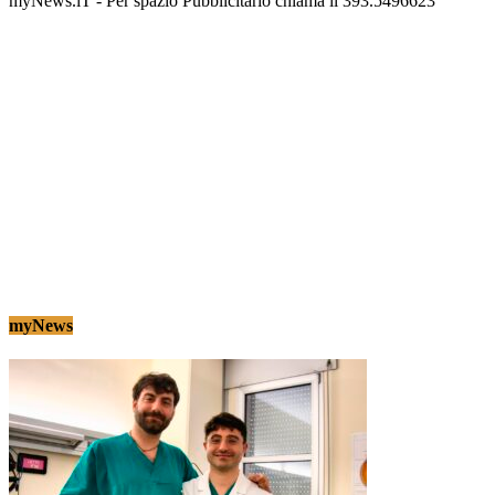
myNews.iT - Per spazio Pubblicitario chiama il 393.5496623
myNews