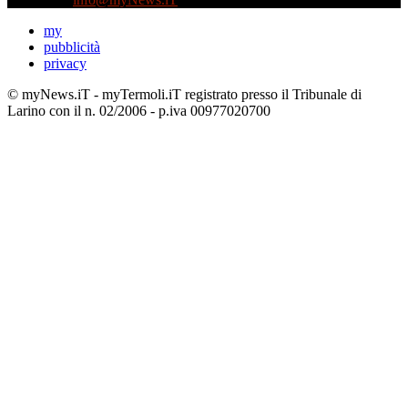
my
pubblicità
privacy
© myNews.iT - myTermoli.iT registrato presso il Tribunale di
Larino con il n. 02/2006 - p.iva 00977020700