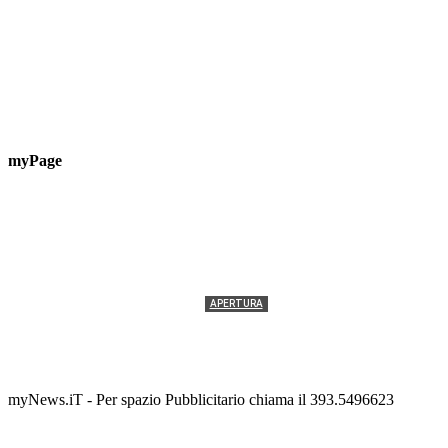
myPage
APERTURA
Termolesi, la foto di gruppo torna a riempire la
scalinata del folklore
Tony Cericola
-
2 AGOSTO 2026
myNews.iT - Per spazio Pubblicitario chiama il 393.5496623