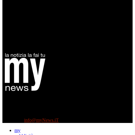
Diretto da Antonella Salvatore
Testata indipendente fondata nel 2005:
non riceve e non ha mai ricevuto nessun finanziamento pubblico.
Tel +39 3935496623
Contattaci:
info@myNews.iT
my