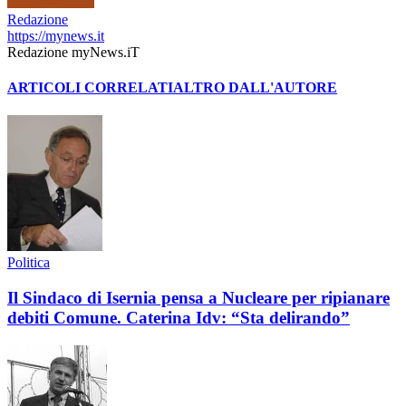
Redazione
https://mynews.it
Redazione myNews.iT
ARTICOLI CORRELATI
ALTRO DALL'AUTORE
Politica
Il Sindaco di Isernia pensa a Nucleare per ripianare
debiti Comune. Caterina Idv: “Sta delirando”