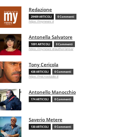
Redazione
29409 ARTICOLI
0 Commenti
https://mynews.it
Antonella Salvatore
1091 ARTICOLI
0 Commenti
https://mynews.it/author/ansa/
Tony Cericola
438 ARTICOLI
0 Commenti
https://microstudio.it
Antonello Manocchio
174 ARTICOLI
0 Commenti
Saverio Metere
130 ARTICOLI
0 Commenti