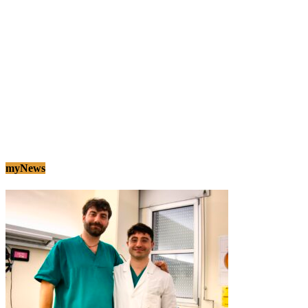
myNews