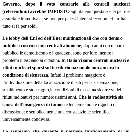
Governo, dopo il voto contrario alle centrali nucleari
(referendum) avrebbe IMPOSTO
agli italiani questa scelta per me
assurda e immotivata, se non per palesi interessi economici. In Italia
tutto si fa per soldi.
Le lobby dell’Eni ed dell’Enel multinazionali che con denaro
pubblico costruiscono centrali atomiche
, dopo anni con denaro
pubblico le demoliscono e i guadagni sono per loro mentre i
problemi li lasciano ai cittadini.
In Italia vi sono centrali nucleari e
rifiuti nucleari sparsi sul territorio nazionale non ancora in
condizione di sicurezza
. Infatti il problema maggiore è
l’individuazione della localizzazione di siti per la sistemazione,
smaltimento e stoccaggio,in condizioni di massima sicurezza dei
rifiuti radioattivi per numerosissimi anni.
Che la radioattività sia
causa dell’insorgenza di tumori
e leucemie non è oggetto di
discussione; è semplicemente una constatazione scientifica
universalmente,condivisa.
Lo sappiamo che durante il normale funzionamento di un