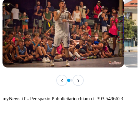
TERMINATO
IN 
‹
›
Classic Contest 3vs3 Memorial Michele
Fest
Guardascione
ediz
📅 6 Agosto 2026 · 09:00 · 📍 Lungomare C. Colombo
📅 7 A
myNews.iT - Per spazio Pubblicitario chiama il 393.5496623