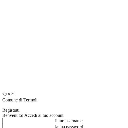
32.5
C
Comune di Termoli
Registrati
Benvenuto! Accedi al tuo account
il tuo username
la tua password