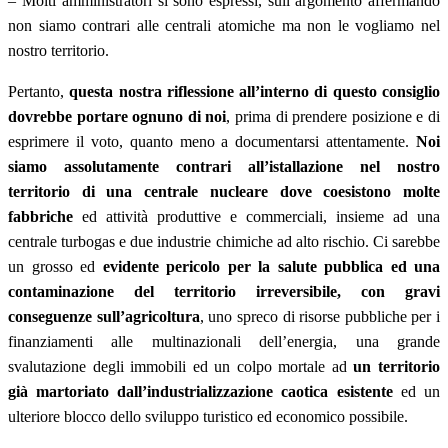
– Molti amministratori si sono espressi, sull’argomento affermando
non siamo contrari alle centrali atomiche ma non le vogliamo nel
nostro territorio.
Pertanto,
questa nostra riflessione all’interno di questo consiglio
dovrebbe portare ognuno di noi
, prima di prendere posizione e di
esprimere il voto, quanto meno a documentarsi attentamente.
Noi
siamo assolutamente contrari all’istallazione nel nostro
territorio di una centrale nucleare dove coesistono molte
fabbriche
ed attività produttive e commerciali, insieme ad una
centrale turbogas e due industrie chimiche ad alto rischio. Ci sarebbe
un grosso ed
evidente pericolo per la salute pubblica ed una
contaminazione del territorio irreversibile, con gravi
conseguenze sull’agricoltura
, uno spreco di risorse pubbliche per i
finanziamenti alle multinazionali dell’energia, una grande
svalutazione degli immobili ed un colpo mortale ad
un territorio
già martoriato dall’industrializzazione caotica esistente
ed un
ulteriore blocco dello sviluppo turistico ed economico possibile.