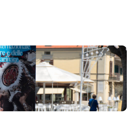
olklore - 41ª edizione
io Veneto