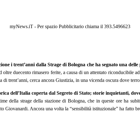
myNews.iT - Per spazio Pubblicitario chiama il 393.5496623
one i trent’anni dalla Strage di Bologna che ha segnato una delle 
 oltre duecento rimasero ferite, a causa di un attentato riconducibile ad u
 di trent’anni, cerca ancora Giustizia, in una vicenda oscura dove terro
orica dell’Italia coperta dal Segreto di Stato; storie inquietanti, do
ittime della strage della stazione di Bologna, che in queste ore ha sub
ato Giovanardi. Ancora una volta la “sensibilità istituzionale” ha fatto b