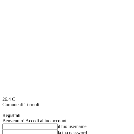
26.4
C
Comune di Termoli
Registrati
Benvenuto! Accedi al tuo account
il tuo username
la tua password