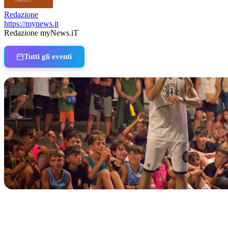
Redazione
https://mynews.it
Redazione myNews.iT
Tutti gli eventi
IN CORSO
Classic Contest 3vs3 Memorial Michele Guardascione
📅 6 Agosto 2026 · 09:00 · 📍 Lungomare C. Colombo