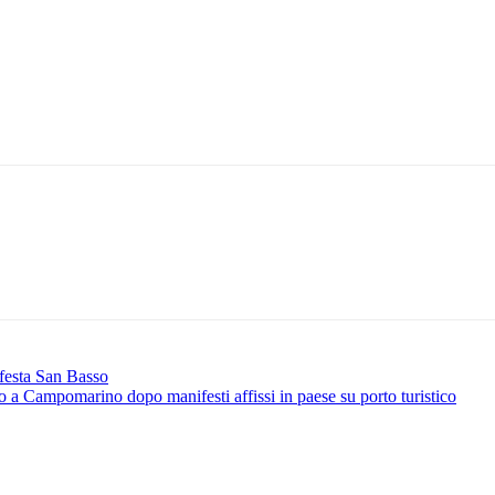
 festa San Basso
co a Campomarino dopo manifesti affissi in paese su porto turistico