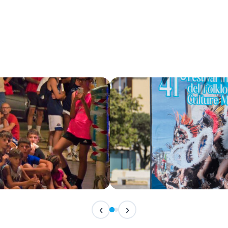
IN ARRIVO
‹
›
Festival Internazionale del F
📅 7 Agosto 2026 · 21:30 · 📍 Piazza Vittor