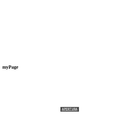
myPage
APERTURA
Termolesi, la foto di gruppo torna a riempire la
scalinata del folklore
Tony Cericola
-
2 AGOSTO 2026