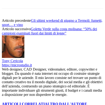
Articolo precedente
Gli ultimi weekend di giugno a Termoli: fumetti,
sport… e vino
Articolo successivo
Goletta Verde sulla costa molisana: “50% dei
campioni esaminati fuori dai limiti di legge”
Tony Cericola
https://microstudio.it
Web designer, CAD Designer, videomaker, editore, copywriter e
blogger. Da quando è nata internet mi occupo di costruire strategie
digitali per le aziende. Il mio lavoro consiste nel trovare un punto di
contatto creativo tra il mondo digitale, dei social media e gli obiettivi
dell’azienda, costruendo un piano strategico ed editoriale. È
importante individuare gli strumenti giusti, il budget e i canali media
a disposizione per non disperdere le energie.
ARTICOLI CORRELATI
ALTRO DALL'AUTORE