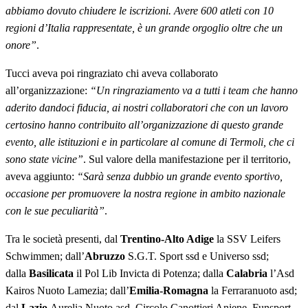
abbiamo dovuto chiudere le iscrizioni. Avere 600 atleti con 10
regioni d’Italia rappresentate, è un grande orgoglio oltre che un
onore”
.
Tucci aveva poi ringraziato chi aveva collaborato
all’organizzazione:
“Un ringraziamento va a tutti i team che hanno
aderito dandoci fiducia, ai nostri collaboratori che con un lavoro
certosino hanno contribuito all’organizzazione di questo grande
evento, alle istituzioni e in particolare al comune di Termoli, che ci
sono state vicine”
. Sul valore della manifestazione per il territorio,
aveva aggiunto:
“Sarà senza dubbio un grande evento sportivo,
occasione per promuovere la nostra regione in ambito nazionale
con le sue peculiarità”
.
Tra le società presenti, dal
Trentino-Alto Adige
la SSV Leifers
Schwimmen; dall’
Abruzzo
S.G.T. Sport ssd e Universo ssd;
dalla
Basilicata
il Pol Lib Invicta di Potenza; dalla
Calabria
l’Asd
Kairos Nuoto Lamezia; dall’
Emilia-Romagna
la Ferraranuoto asd;
dal
Lazio
Aurelia Nuoto asd, Circolo Canottieri Aniene, Funsport