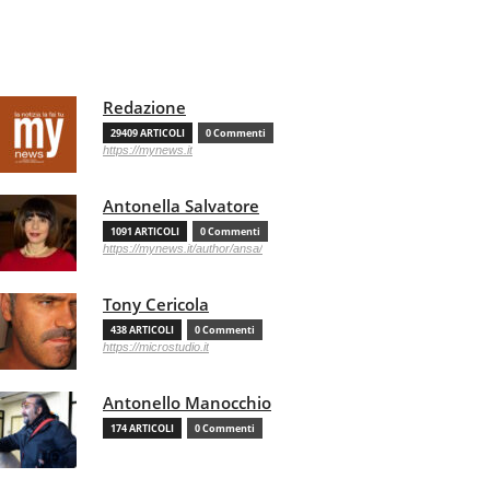
Redazione
29409 ARTICOLI
0 Commenti
https://mynews.it
Antonella Salvatore
1091 ARTICOLI
0 Commenti
https://mynews.it/author/ansa/
Tony Cericola
438 ARTICOLI
0 Commenti
https://microstudio.it
Antonello Manocchio
174 ARTICOLI
0 Commenti