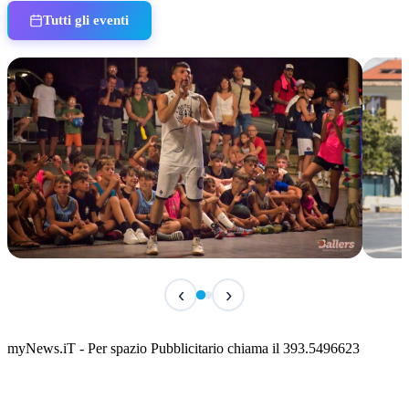
Tutti gli eventi
TERMINATO
IN 
‹
›
Classic Contest 3vs3 Memorial Michele
Fest
Guardascione
ediz
📅 6 Agosto 2026 · 09:00 · 📍 Lungomare C. Colombo
📅 7 A
myNews.iT - Per spazio Pubblicitario chiama il 393.5496623