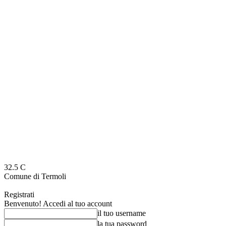
32.5
C
Comune di Termoli
Registrati
Benvenuto! Accedi al tuo account
il tuo username
la tua password