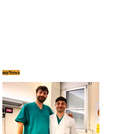
myNews