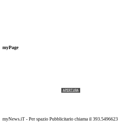
myPage
APERTURA
Termolesi, la foto di gruppo torna a riempire la
scalinata del folklore
Tony Cericola
-
2 AGOSTO 2026
myNews.iT - Per spazio Pubblicitario chiama il 393.5496623