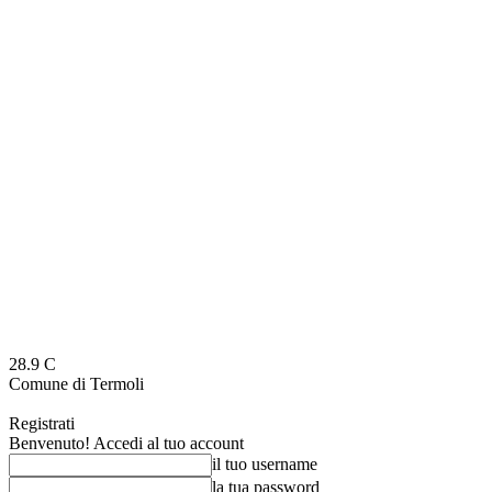
28.9
C
Comune di Termoli
Registrati
Benvenuto! Accedi al tuo account
il tuo username
la tua password