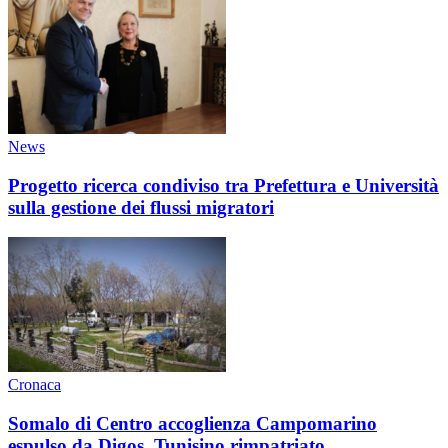
News
Progetto ricerca condiviso tra Prefettura e Università
sulla gestione dei flussi migratori
Cronaca
Somalo di Centro accoglienza Campomarino
espulso da Digos. Tunisino rimpatriato