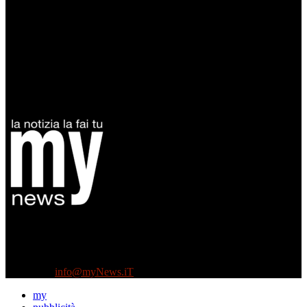
Diretto da Antonella Salvatore
Testata indipendente fondata nel 2005:
non riceve e non ha mai ricevuto nessun finanziamento pubblico.
Tel +39 3935496623
Contattaci:
info@myNews.iT
my