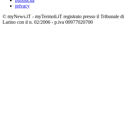
pubblicità
privacy
© myNews.iT - myTermoli.iT registrato presso il Tribunale di
Larino con il n. 02/2006 - p.iva 00977020700