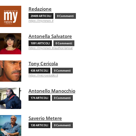
Redazione
29409 ARTICOLI
0 Commenti
https://mynews.it
Antonella Salvatore
1091 ARTICOLI
0 Commenti
https://mynews.it/author/ansa/
Tony Cericola
438 ARTICOLI
0 Commenti
https://microstudio.it
Antonello Manocchio
174 ARTICOLI
0 Commenti
Saverio Metere
130 ARTICOLI
0 Commenti