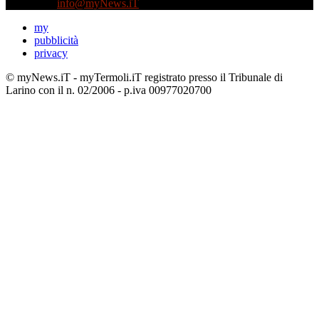
Contattaci:
info@myNews.iT
my
pubblicità
privacy
© myNews.iT - myTermoli.iT registrato presso il Tribunale di
Larino con il n. 02/2006 - p.iva 00977020700