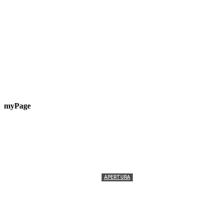
myPage
APERTURA
Termolesi, la foto di gruppo torna a riempire la
scalinata del folklore
Tony Cericola
-
2 AGOSTO 2026