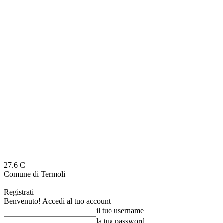
27.6
C
Comune di Termoli
Registrati
Benvenuto! Accedi al tuo account
il tuo username
la tua password