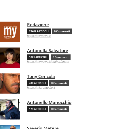
Redazione
29409 ARTICOLI
0 Commenti
https://mynews.it
Antonella Salvatore
1091 ARTICOLI
0 Commenti
https://mynews.it/author/ansa/
Tony Cericola
438 ARTICOLI
0 Commenti
https://microstudio.it
Antonello Manocchio
174 ARTICOLI
0 Commenti
Saverio Metere