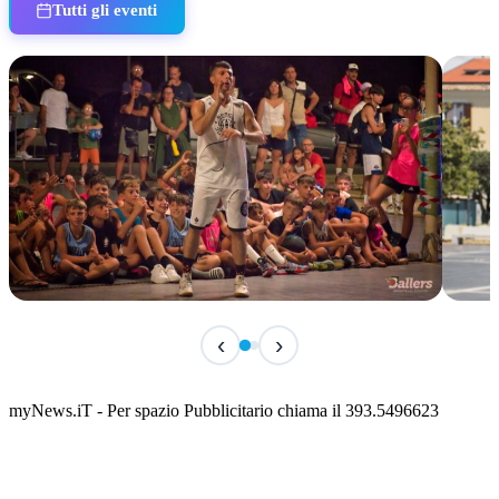
Tutti gli eventi
IN CORSO
IN 
‹
›
Classic Contest 3vs3 Memorial Michele
Fest
Guardascione
ediz
📅 6 Agosto 2026 · 09:00 · 📍 Lungomare C. Colombo
📅 7 A
myNews.iT - Per spazio Pubblicitario chiama il 393.5496623