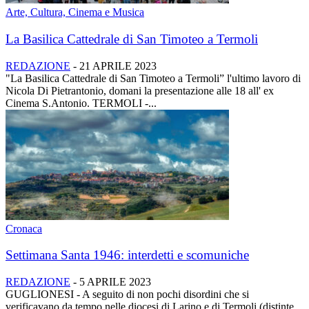
Arte, Cultura, Cinema e Musica
La Basilica Cattedrale di San Timoteo a Termoli
REDAZIONE
-
21 APRILE 2023
"La Basilica Cattedrale di San Timoteo a Termoli” l'ultimo lavoro di
Nicola Di Pietrantonio, domani la presentazione alle 18 all' ex
Cinema S.Antonio. TERMOLI -...
Cronaca
Settimana Santa 1946: interdetti e scomuniche
REDAZIONE
-
5 APRILE 2023
GUGLIONESI - A seguito di non pochi disordini che si
verificavano da tempo nelle diocesi di Larino e di Termoli (distinte