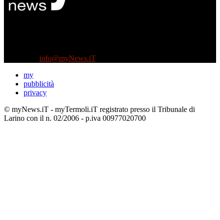
Diretto da Antonella Salvatore
Testata indipendente fondata nel 2005:
non riceve e non ha mai ricevuto nessun finanziamento pubblico.
Tel +39 3935496623
Contattaci:
info@myNews.iT
my
pubblicità
privacy
© myNews.iT - myTermoli.iT registrato presso il Tribunale di
Larino con il n. 02/2006 - p.iva 00977020700