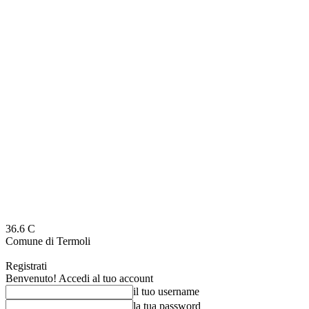
36.6
C
Comune di Termoli
Registrati
Benvenuto! Accedi al tuo account
il tuo username
la tua password