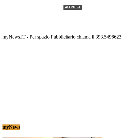
APERTURA
Termolesi, la foto di gruppo torna a riempire la
scalinata del folklore
Tony Cericola
-
2 AGOSTO 2026
myNews.iT - Per spazio Pubblicitario chiama il 393.5496623
myNews