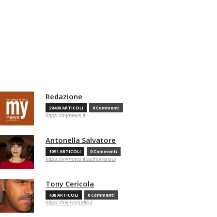
Redazione
29409 ARTICOLI
0 Commenti
https://mynews.it
Antonella Salvatore
1091 ARTICOLI
0 Commenti
https://mynews.it/author/ansa/
Tony Cericola
438 ARTICOLI
0 Commenti
https://microstudio.it