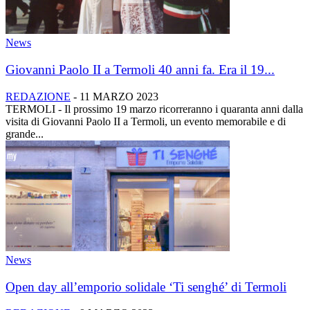
News
Giovanni Paolo II a Termoli 40 anni fa. Era il 19...
REDAZIONE
-
11 MARZO 2023
TERMOLI - Il prossimo 19 marzo ricorreranno i quaranta anni dalla
visita di Giovanni Paolo II a Termoli, un evento memorabile e di
grande...
News
Open day all’emporio solidale ‘Ti senghé’ di Termoli