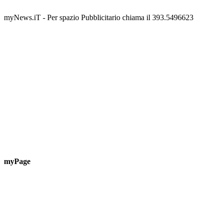
Guardascione
ediz
📅 6 Agosto 2026 · 09:00 · 📍 Lungomare C. Colombo
📅 7 A
myNews.iT - Per spazio Pubblicitario chiama il 393.5496623
myPage