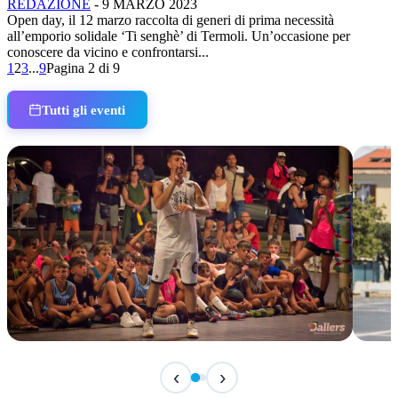
REDAZIONE
-
9 MARZO 2023
Open day, il 12 marzo raccolta di generi di prima necessità
all’emporio solidale ‘Ti senghè’ di Termoli. Un’occasione per
conoscere da vicino e confrontarsi...
1
2
3
...
9
Pagina 2 di 9
Tutti gli eventi
IN CORSO
IN 
‹
›
Classic Contest 3vs3 Memorial Michele
Fest