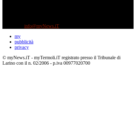
Diretto da Antonella Salvatore
Testata indipendente fondata nel 2005:
non riceve e non ha mai ricevuto nessun finanziamento pubblico.
Tel +39 3935496623
Contattaci:
info@myNews.iT
my
pubblicità
privacy
© myNews.iT - myTermoli.iT registrato presso il Tribunale di
Larino con il n. 02/2006 - p.iva 00977020700