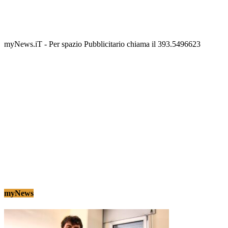
Termolesi, la foto di gruppo torna a riempire la
scalinata del folklore
Tony Cericola
-
2 AGOSTO 2026
myNews.iT - Per spazio Pubblicitario chiama il 393.5496623
myNews