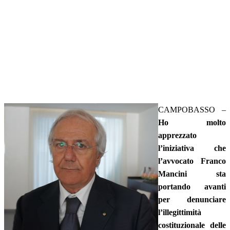
CAMPOBASSO –
Ho molto
apprezzato
l’iniziativa che
l’avvocato Franco
Mancini sta
portando avanti
per denunciare
l’illegittimità
costituzionale delle