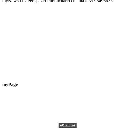
myNews.iT - Per spazio Pubblicitario chiama il 393.5496623
myPage
APERTURA