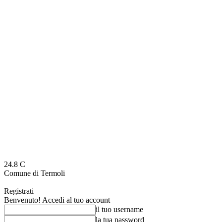
24.8
C
Comune di Termoli
Registrati
Benvenuto! Accedi al tuo account
il tuo username
la tua password