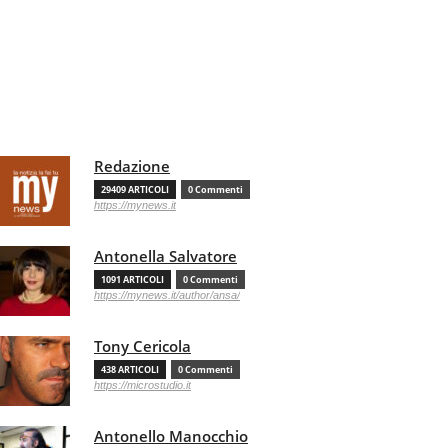
Redazione
29409 ARTICOLI
0 Commenti
https://mynews.it
Antonella Salvatore
1091 ARTICOLI
0 Commenti
https://mynews.it/author/ansa/
Tony Cericola
438 ARTICOLI
0 Commenti
https://microstudio.it
Antonello Manocchio