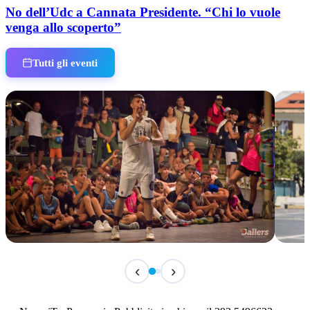
No dell’Udc a Cannata Presidente. “Chi lo vuole
venga allo scoperto”
Tutti gli eventi
TERMINATO
IN 
‹
›
Classic Contest 3vs3 Memorial Michele
Fest
Guardascione
ediz
📅 6 Agosto 2026 · 09:00 · 📍 Lungomare C. Colombo
📅 7 A