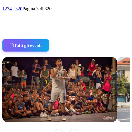
1
2
3
4
...
320
Pagina 3 di 320
Tutti gli eventi
TERMINATO
TER