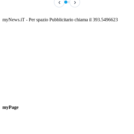
‹
›
Classic Contest 3vs3 Memorial Michele
Fest
Guardascione
ediz
📅 6 Agosto 2026 · 09:00 · 📍 Lungomare C. Colombo
📅 7 A
myNews.iT - Per spazio Pubblicitario chiama il 393.5496623
myPage