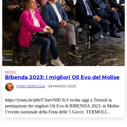
NEWS
Bibenda 2023: i migliori Oli Evo del Molise
TONY CERICOLA
-
26 MARZO 2023
https://youtu.be/p8nY5nevNBI Si è svolta oggi a Termoli la
premiazione dei migliori Oli Evo di BIBENDA 2023: in Molise
l’evento nazionale della Festa delle 5 Gocce. TERMOLI...