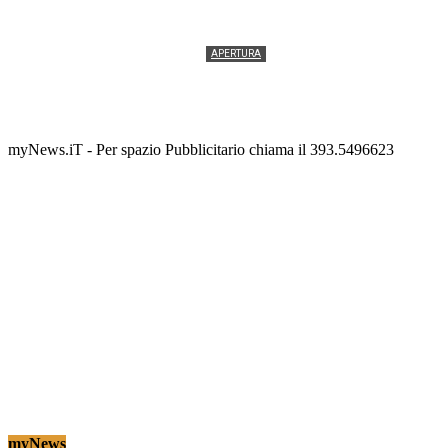
APERTURA
Termolesi, la foto di gruppo torna a riempire la
scalinata del folklore
Tony Cericola
-
2 AGOSTO 2026
myNews.iT - Per spazio Pubblicitario chiama il 393.5496623
myNews