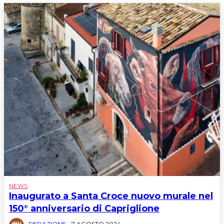
NEWS
Inaugurato a Santa Croce nuovo murale nel
150° anniversario di Capriglione
REDAZIONE
-
7 AGOSTO 2024