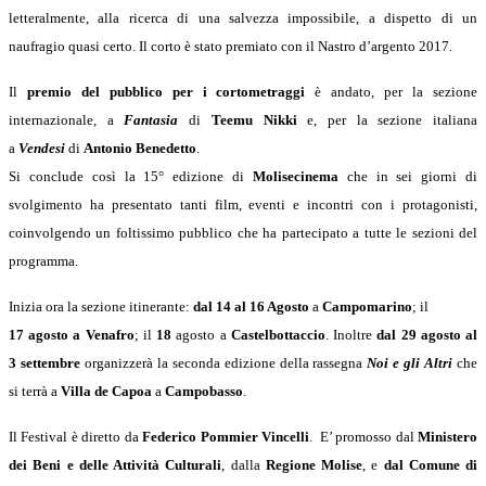
letteralmente, alla ricerca di una salvezza impossibile, a dispetto di un
naufragio quasi certo. Il corto è stato premiato con il Nastro d’argento 2017.
Il
premio del pubblico per i cortometraggi
è andato, per la sezione
internazionale, a
Fantasia
di
Teemu Nikki
e, per la sezione italiana
a
Vendesi
di
Antonio Benedetto
.
Si conclude così la 15° edizione di
Molisecinema
che in sei giorni di
svolgimento ha presentato tanti film, eventi e incontri con i protagonisti,
coinvolgendo un foltissimo pubblico che ha partecipato a tutte le sezioni del
programma.
Inizia ora la sezione itinerante:
dal 14 al 16 Agosto
a
Campomarino
; il
17 agosto a Venafro
; il
18
agosto a
Castelbottaccio
. Inoltre
dal 29 agosto al
3
settembre
organizzerà la seconda edizione della rassegna
Noi e gli Altri
che
si terrà a
Villa de Capoa
a
Campobasso
.
Il Festival è diretto da
Federico Pommier Vincelli
. E’ promosso dal
Ministero
dei Beni e delle Attività Culturali
, dalla
Regione Molise
, e
dal Comune di