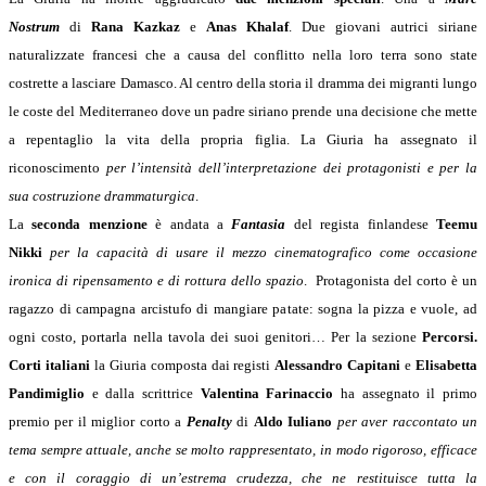
Nostrum
di
Rana Kazkaz
e
Anas Khalaf
. Due giovani autrici siriane
naturalizzate francesi che a causa del conflitto nella loro terra sono state
costrette a lasciare Damasco. Al centro della storia il dramma dei migranti lungo
le coste del Mediterraneo dove un padre siriano prende una decisione che mette
a repentaglio la vita della propria figlia. La Giuria ha assegnato il
riconoscimento
per l’intensità dell’interpretazione dei protagonisti e per la
sua costruzione drammaturgica
.
La
seconda menzione
è andata a
Fantasia
del regista finlandese
Teemu
Nikki
per la capacità di usare il mezzo cinematografico come occasione
ironica di ripensamento e di rottura dello spazio
. Protagonista del corto è un
ragazzo di campagna arcistufo di mangiare patate: sogna la pizza e vuole, ad
ogni costo, portarla nella tavola dei suoi genitori… Per la sezione
Percorsi.
Corti italiani
la Giuria composta dai registi
Alessandro Capitani
e
Elisabetta
Pandimiglio
e dalla scrittrice
Valentina Farinaccio
ha assegnato il primo
premio per il miglior corto a
Penalty
di
Aldo Iuliano
per aver raccontato un
tema sempre attuale, anche se molto rappresentato, in modo rigoroso, efficace
e con il coraggio di un’estrema crudezza, che ne restituisce tutta la