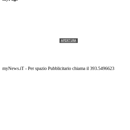
APERTURA
Termolesi, la foto di gruppo torna a riempire la
scalinata del folklore
Tony Cericola
-
2 AGOSTO 2026
myNews.iT - Per spazio Pubblicitario chiama il 393.5496623