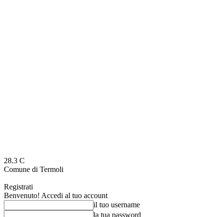
28.3
C
Comune di Termoli
Registrati
Benvenuto! Accedi al tuo account
il tuo username
la tua password