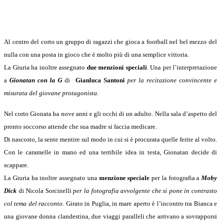
Al centro del corto un gruppo di ragazzi che gioca a football nel bel mezzo del
nulla con una posta in gioco che è molto più di una semplice vittoria.
La Giuria ha inoltre assegnato
due menzioni speciali
. Una per l’interpretazione
a
Gionatan con la G
di
Gianluca Santoni
per la recitazione convincente e
misurata del giovane protagonista.
Nel corto Gionata ha nove anni e gli occhi di un adulto. Nella sala d’aspetto del
pronto soccorso attende che sua madre si faccia medicare.
Di nascosto, la sente mentire sul modo in cui si è procurata quelle ferite al volto.
Con le caramelle in mano ed una terribile idea in testa, Gionatan decide di
scappare.
La Giuria ha inoltre assegnato una
menzione speciale
per la fotografia a
Moby
Dick
di Nicola Sorcinelli
per la fotografia avvolgente che si pone in contrasto
col tema del racconto
. Girato in Puglia, in mare aperto è l’incontro tra Bianca e
una giovane donna clandestina, due viaggi paralleli che arrivano a sovrapporsi