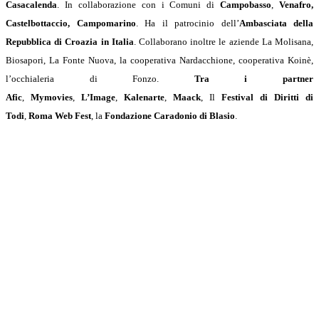
Casacalenda
. In collaborazione con i Comuni di
Campobasso
,
Venafro,
Castelbottaccio, Campomarino
. Ha il patrocinio dell’
Ambasciata della
Repubblica di Croazia in Italia
. Collaborano inoltre le aziende La Molisana,
Biosapori, La Fonte Nuova, la cooperativa Nardacchione, cooperativa Koinè,
l’occhialeria di Fonzo.
Tra i partner
Afic
,
Mymovies
,
L’Image
,
Kalenarte
,
Maack
, Il
Festival di Diritti di
Todi
,
Roma Web Fest
, la
Fondazione Caradonio di Blasio
.