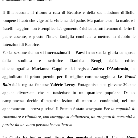
Il film racconta il ritorno a casa di Beatrice e della sua missione difficile:
rompere il tabù che vige sulla violenza del padre. Ma parlarne con la madre e i
fratelli maggiori non è semplice. L’argomento è delicato, tutti temono di ferire il
padre assente, e presto l’intera famiglia comincia a mettere in dubbio le
intenzioni di Beatrice.
Per la sezione dei
corti internazionali – Paesi in corto
, la giuria composta
dalla studiosa e scrittrice
Daniela Brogi
, dalla critica
cinematografica
Marianna Cappi
e dal regista
Andrea D’Ambrosio
, ha
aggiudicato il primo premio per il miglior cortometraggio a
Le Grand
Bain
della regista francese
Valérie Leroy
. Protagonista una giovane 30enne
appena divorziata che si trasferisce in un quartiere popolare. Da ex
campionessa, decide d’impartire lezioni di nuoto ai condomini, nel suo
appartamento… senza piscina! Il Premio è stato assegnato
Per la capacità di
raccontare e rifondare, con coraggiosa delicatezza, un progetto di comunità a
partire da un vuoto personale e collettivo.
La Giuria ha inoltre aggiudicato
due menzioni speciali
. Una a
Mare