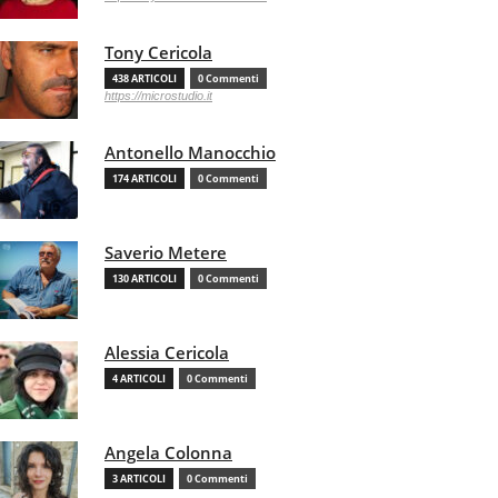
Tony Cericola
438 ARTICOLI
0 Commenti
https://microstudio.it
Antonello Manocchio
174 ARTICOLI
0 Commenti
Saverio Metere
130 ARTICOLI
0 Commenti
Alessia Cericola
4 ARTICOLI
0 Commenti
Angela Colonna
3 ARTICOLI
0 Commenti