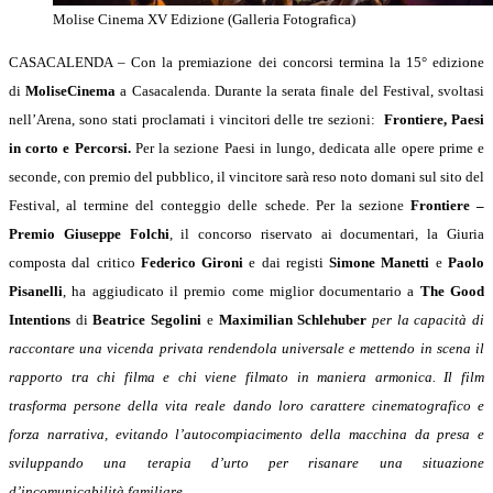
Molise Cinema XV Edizione (Galleria Fotografica)
CASACALENDA – Con la premiazione dei concorsi termina la 15° edizione
di
MoliseCinema
a Casacalenda. Durante la serata finale del Festival, svoltasi
nell’Arena, sono stati proclamati i vincitori delle tre sezioni:
Frontiere, Paesi
in corto e Percorsi.
Per la sezione Paesi in lungo, dedicata alle opere prime e
seconde, con premio del pubblico, il vincitore sarà reso noto domani sul sito del
Festival, al termine del conteggio delle schede. Per la sezione
Frontiere –
Premio Giuseppe Folchi
, il concorso riservato ai documentari, la Giuria
composta dal critico
Federico Gironi
e dai registi
Simone Manetti
e
Paolo
Pisanelli
, ha aggiudicato il premio come miglior documentario a
The Good
Intentions
di
Beatrice Segolini
e
Maximilian Schlehuber
per la capacità di
raccontare una vicenda privata rendendola universale e mettendo in scena il
rapporto tra chi filma e chi viene filmato in maniera armonica. Il film
trasforma persone della vita reale dando loro carattere cinematografico e
forza narrativa, evitando l’autocompiacimento della macchina da presa e
sviluppando una terapia d’urto per risanare una situazione
d’incomunicabilità familiare.