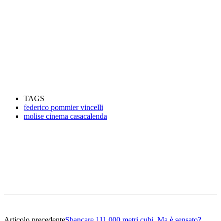
TAGS
federico pommier vincelli
molise cinema casacalenda
Articolo precedente
Sbancare 111.000 metri cubi. Ma è sensato?