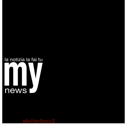
Diretto da Antonella Salvatore
Testata indipendente fondata nel 2005:
non riceve e non ha mai ricevuto nessun finanziamento pubblico.
Tel +39 3935496623
Contattaci:
info@myNews.iT