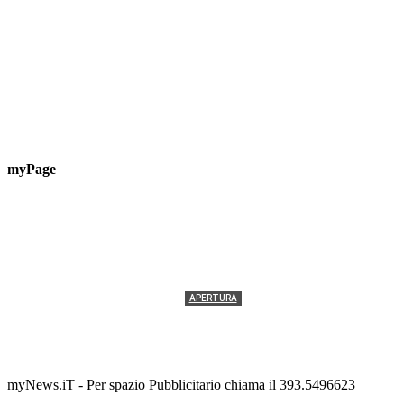
myPage
APERTURA
Termolesi, la foto di gruppo torna a riempire la
scalinata del folklore
Tony Cericola
-
2 AGOSTO 2026
myNews.iT - Per spazio Pubblicitario chiama il 393.5496623