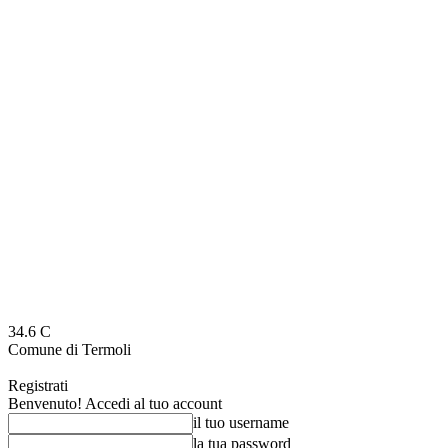
34.6
C
Comune di Termoli
Registrati
Benvenuto! Accedi al tuo account
il tuo username
la tua password