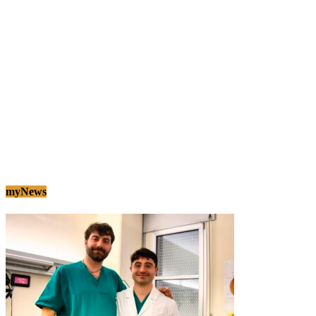
myNews