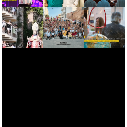
myNews.iT - Per spazio Pubblicitario chiama il 393.5496623