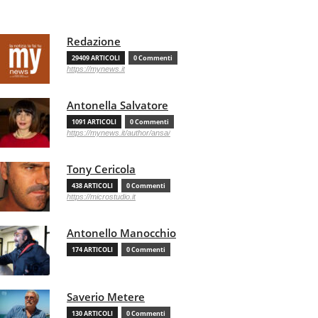
Redazione
29409 ARTICOLI
0 Commenti
https://mynews.it
Antonella Salvatore
1091 ARTICOLI
0 Commenti
https://mynews.it/author/ansa/
Tony Cericola
438 ARTICOLI
0 Commenti
https://microstudio.it
Antonello Manocchio
174 ARTICOLI
0 Commenti
Saverio Metere
130 ARTICOLI
0 Commenti