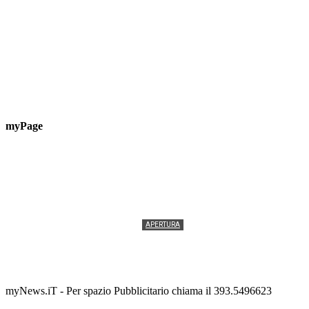
myPage
APERTURA
Termolesi, la foto di gruppo torna a riempire la
scalinata del folklore
Tony Cericola
-
2 AGOSTO 2026
myNews.iT - Per spazio Pubblicitario chiama il 393.5496623