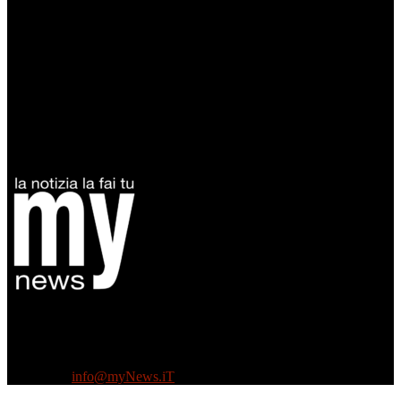
Diretto da Antonella Salvatore
Testata indipendente fondata nel 2005:
non riceve e non ha mai ricevuto nessun finanziamento pubblico.
Tel +39 3935496623
Contattaci:
info@myNews.iT