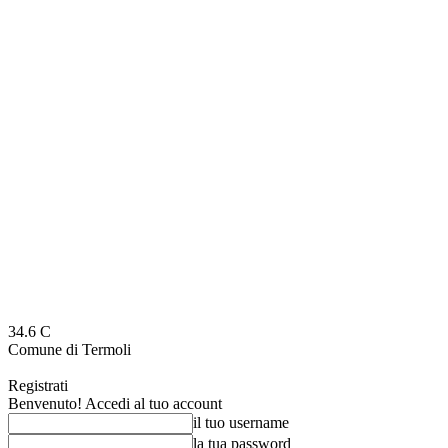
34.6
C
Comune di Termoli
Registrati
Benvenuto! Accedi al tuo account
il tuo username
la tua password