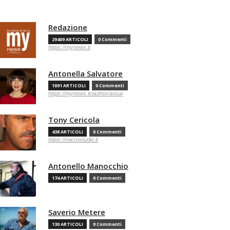
Redazione
29409 ARTICOLI
0 Commenti
https://mynews.it
Antonella Salvatore
1091 ARTICOLI
0 Commenti
https://mynews.it/author/ansa/
Tony Cericola
438 ARTICOLI
0 Commenti
https://microstudio.it
Antonello Manocchio
174 ARTICOLI
0 Commenti
Saverio Metere
130 ARTICOLI
0 Commenti