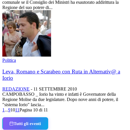
comunale se il Consiglio dei Ministri ha esautorato addirittura la
Regione del suo potere di...
Politica
Leva, Romano e Scarabeo con Ruta in Alternativ@ a
Iorio
REDAZIONE
-
11 SETTEMBRE 2010
CAMPOBASSO _ Iorio ha vinto e infatti è Governatore della
Regione Molise da due legislature. Dopo nove anni di potere, il
"sistema Iorio" lascia...
1
...
9
10
11
Pagina 10 di 11
Tutti gli eventi