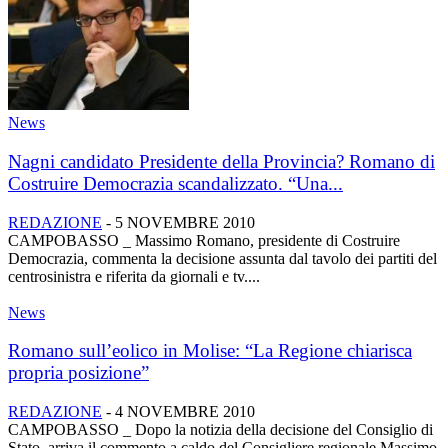
News
Nagni candidato Presidente della Provincia? Romano di
Costruire Democrazia scandalizzato. “Una...
REDAZIONE
-
5 NOVEMBRE 2010
CAMPOBASSO _ Massimo Romano, presidente di Costruire
Democrazia, commenta la decisione assunta dal tavolo dei partiti del
centrosinistra e riferita da giornali e tv....
News
Romano sull’eolico in Molise: “La Regione chiarisca
propria posizione”
REDAZIONE
-
4 NOVEMBRE 2010
CAMPOBASSO _ Dopo la notizia della decisione del Consiglio di
Stato, arriva il commento a caldo del Consigliere regionale Massimo