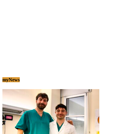
myNews