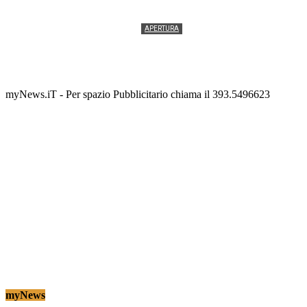
APERTURA
Termolesi, la foto di gruppo torna a riempire la
scalinata del folklore
Tony Cericola
-
2 AGOSTO 2026
myNews.iT - Per spazio Pubblicitario chiama il 393.5496623
myNews