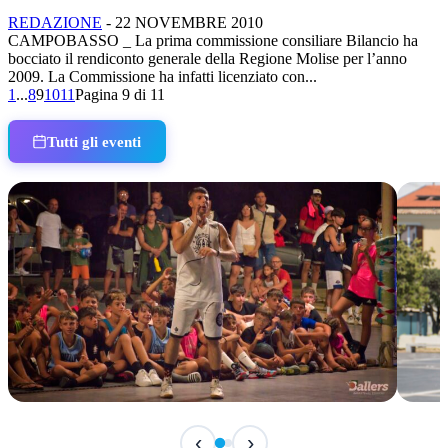
REDAZIONE
-
22 NOVEMBRE 2010
CAMPOBASSO _ La prima commissione consiliare Bilancio ha
bocciato il rendiconto generale della Regione Molise per l’anno
2009. La Commissione ha infatti licenziato con...
1
...
8
9
10
11
Pagina 9 di 11
Tutti gli eventi
IN CORSO
IN 
‹
›