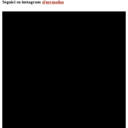
Seguici su instagram
@mymolise
myNews.iT - Per spazio Pubblicitario chiama il 393.5496623