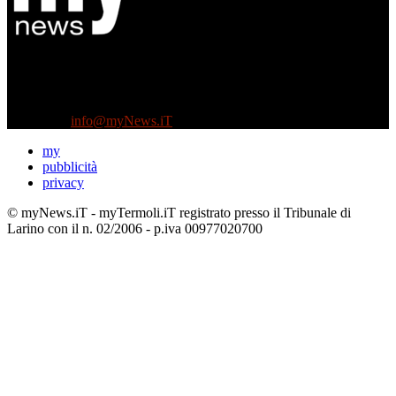
Diretto da Antonella Salvatore
Testata indipendente fondata nel 2005:
non riceve e non ha mai ricevuto nessun finanziamento pubblico.
Tel +39 3935496623
Contattaci:
info@myNews.iT
my
pubblicità
privacy
© myNews.iT - myTermoli.iT registrato presso il Tribunale di
Larino con il n. 02/2006 - p.iva 00977020700