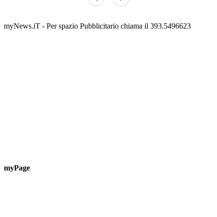
Classic Contest 3vs3 Memorial Michele
Fest
Guardascione
ediz
📅 6 Agosto 2026 · 09:00 · 📍 Lungomare C. Colombo
📅 7 A
myNews.iT - Per spazio Pubblicitario chiama il 393.5496623
myPage