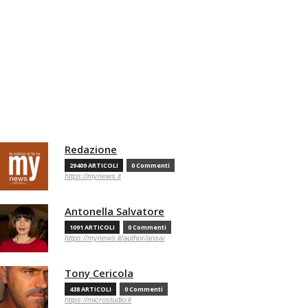
Redazione
29409 ARTICOLI
0 Commenti
https://mynews.it
Antonella Salvatore
1091 ARTICOLI
0 Commenti
https://mynews.it/author/ansa/
Tony Cericola
438 ARTICOLI
0 Commenti
https://microstudio.it