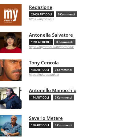
Redazione
29409 ARTICOLI
0 Commenti
https://mynews.it
Antonella Salvatore
1091 ARTICOLI
0 Commenti
https://mynews.it/author/ansa/
Tony Cericola
438 ARTICOLI
0 Commenti
https://microstudio.it
Antonello Manocchio
174 ARTICOLI
0 Commenti
Saverio Metere
130 ARTICOLI
0 Commenti