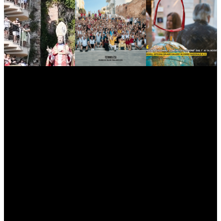
myNews.iT - Per spazio Pubblicitario chiama il 393.5496623