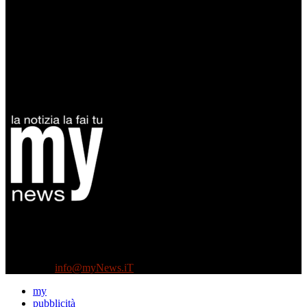
Diretto da Antonella Salvatore
Testata indipendente fondata nel 2005:
non riceve e non ha mai ricevuto nessun finanziamento pubblico.
Tel +39 3935496623
Contattaci:
info@myNews.iT
my
pubblicità