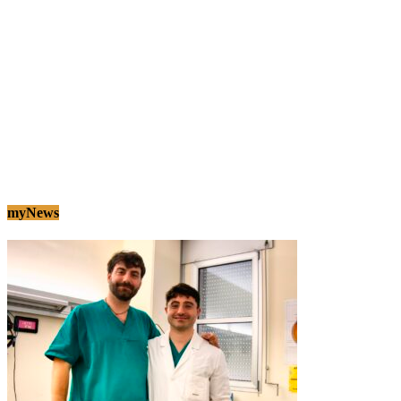
myNews