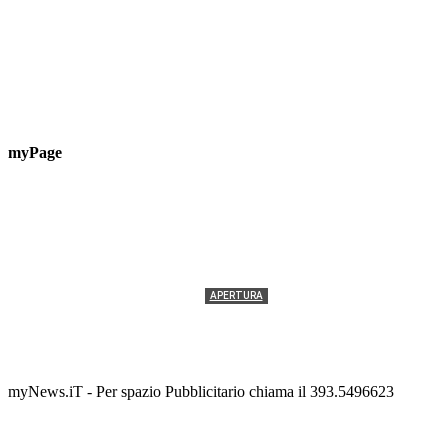
myPage
APERTURA
Termolesi, la foto di gruppo torna a riempire la
scalinata del folklore
Tony Cericola
-
2 AGOSTO 2026
myNews.iT - Per spazio Pubblicitario chiama il 393.5496623