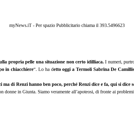
myNews.iT - Per spazio Pubblicitario chiama il 393.5496623
sulla propria pelle una situazione non certo idilliaca.
I numeri, purtr
o in chiacchiere
“. Lo ha d
etto oggi a Termoli Sabrina De Camilli
 ma di Renzi hanno ben poco, perché Renzi dice e fa, qui si dice s
non donne in Giunta. Siamo veramente all’apoteosi, di fronte ai problemi 