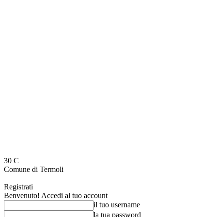
30
C
Comune di Termoli
Registrati
Benvenuto! Accedi al tuo account
il tuo username
la tua password