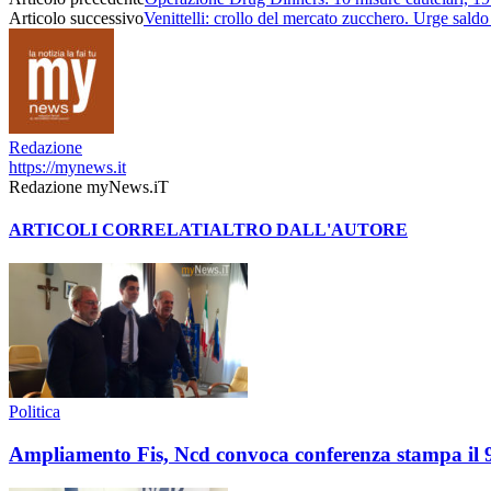
Articolo successivo
Venittelli: crollo del mercato zucchero. Urge saldo 
Redazione
https://mynews.it
Redazione myNews.iT
ARTICOLI CORRELATI
ALTRO DALL'AUTORE
Politica
Ampliamento Fis, Ncd convoca conferenza stampa il 