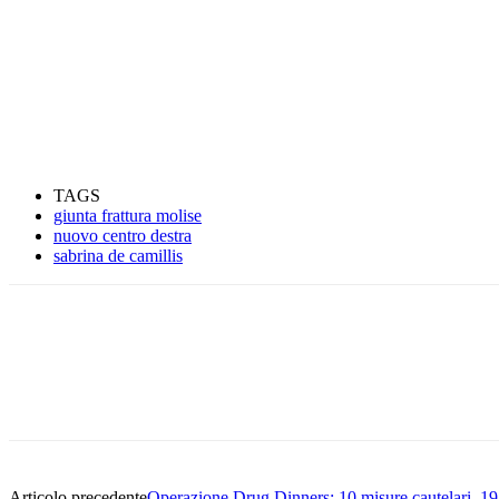
TAGS
giunta frattura molise
nuovo centro destra
sabrina de camillis
Condividere
Articolo precedente
Operazione Drug Dinners: 10 misure cautelari, 19 