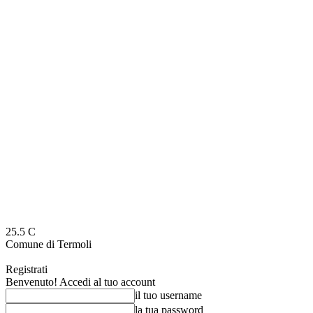
25.5
C
Comune di Termoli
Registrati
Benvenuto! Accedi al tuo account
il tuo username
la tua password