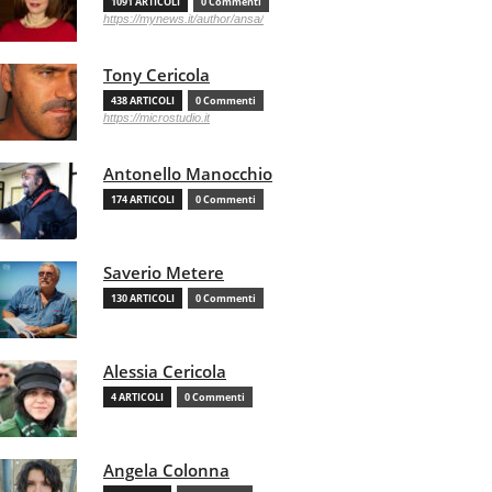
1091 ARTICOLI
0 Commenti
https://mynews.it/author/ansa/
Tony Cericola
438 ARTICOLI
0 Commenti
https://microstudio.it
Antonello Manocchio
174 ARTICOLI
0 Commenti
Saverio Metere
130 ARTICOLI
0 Commenti
Alessia Cericola
4 ARTICOLI
0 Commenti
Angela Colonna