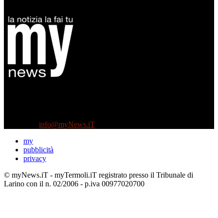
Diretto da Antonella Salvatore
Testata indipendente fondata nel 2005:
non riceve e non ha mai ricevuto nessun finanziamento pubblico.
Tel +39 3935496623
Contattaci:
info@myNews.iT
my
pubblicità
privacy
© myNews.iT - myTermoli.iT registrato presso il Tribunale di
Larino con il n. 02/2006 - p.iva 00977020700