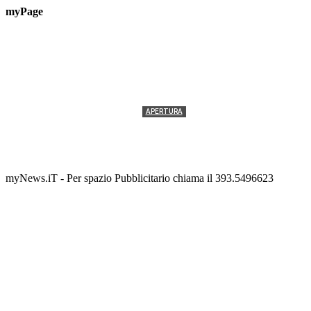
myPage
APERTURA
Termolesi, la foto di gruppo torna a riempire la
scalinata del folklore
Tony Cericola
-
2 AGOSTO 2026
myNews.iT - Per spazio Pubblicitario chiama il 393.5496623