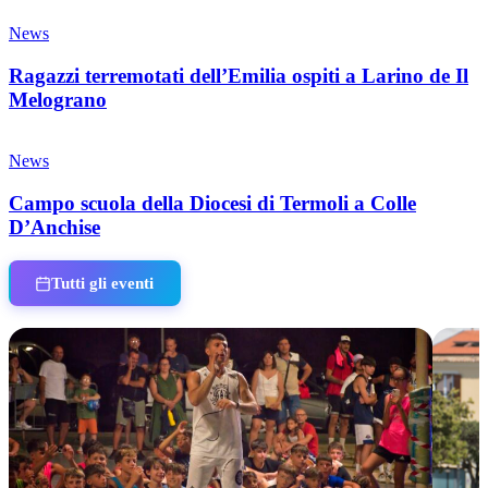
News
Ragazzi terremotati dell’Emilia ospiti a Larino de Il
Melograno
News
Campo scuola della Diocesi di Termoli a Colle
D’Anchise
Tutti gli eventi