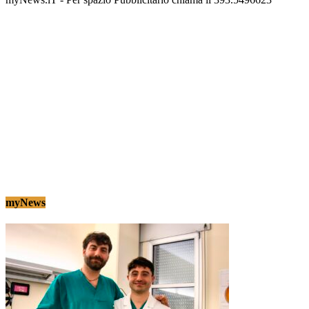
myNews