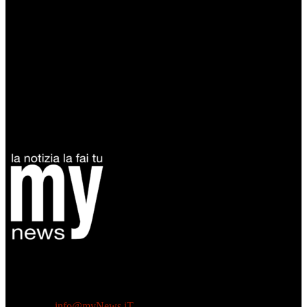
Diretto da Antonella Salvatore
Testata indipendente fondata nel 2005:
non riceve e non ha mai ricevuto nessun finanziamento pubblico.
Tel +39 3935496623
Contattaci:
info@myNews.iT