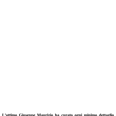
L’ottimo Giuseppe Maurizio ha curato ogni minimo dettaglio