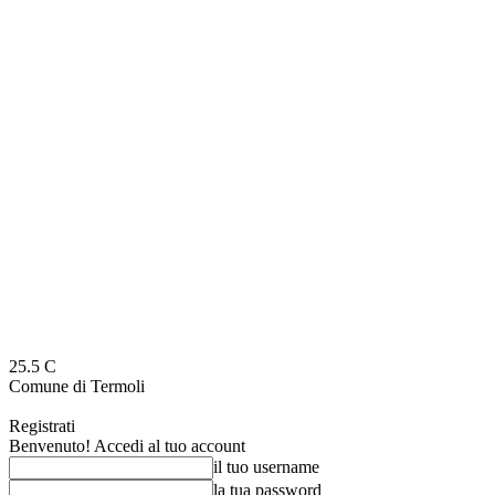
25.5
C
Comune di Termoli
Registrati
Benvenuto! Accedi al tuo account
il tuo username
la tua password