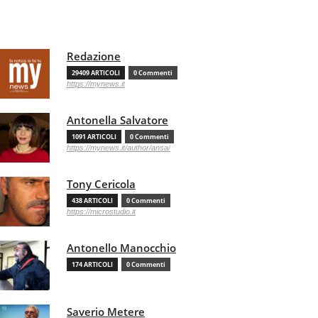
Redazione
29409 ARTICOLI
0 Commenti
https://mynews.it
Antonella Salvatore
1091 ARTICOLI
0 Commenti
https://mynews.it/author/ansa/
Tony Cericola
438 ARTICOLI
0 Commenti
https://microstudio.it
Antonello Manocchio
174 ARTICOLI
0 Commenti
Saverio Metere