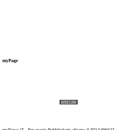
myPage
APERTURA
Termolesi, la foto di gruppo torna a riempire la
scalinata del folklore
Tony Cericola
-
2 AGOSTO 2026
myNews.iT - Per spazio Pubblicitario chiama il 393.5496623