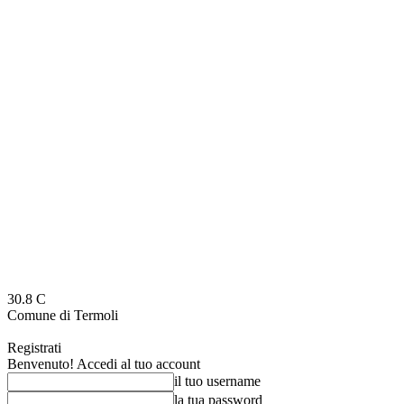
30.8
C
Comune di Termoli
Registrati
Benvenuto! Accedi al tuo account
il tuo username
la tua password