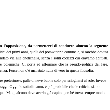
on l’opposizione, da permetterci di condurre almeno la seguente
ici dei primi anni, quelli del post-vittoria comunale, si sarebbe dovuta
dato via alla chetichella, senza i soliti codazzi cui eravamo abituati.
te polemiche. Ci porta ad affermare che la pseudo-politica del fare,
enza. Forse non c’è mai stato nulla di vero in quella filosofia.
 pretestuose, palle di neve buone solo per sciogliersi al sole. Invece
aggi. Oggi, lo sottolineamo, è più probabile che le critiche siano
’acqua. Ma qualcuno deve averlo già capito, perché trova sempre modo