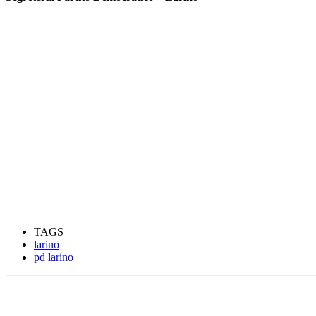
TAGS
larino
pd larino