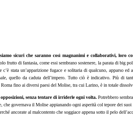
 siamo sicuri che saranno così magnanimi e collaborativi, loro c
o frutto di fantasia, come essi sembrano sostenere, la parata di big polit
e c’è stata un’apparizione fugace e solitaria di qualcuno, apparso ed an
nale, quello da caduta dell’impero. Tutto ciò è indicativo. Più di tan
 Roma fino ai diversi paesi del Molise, tra cui Larino, è in totale dissolv
opposizioni, senza tentare di irriderle ogni volta.
Potrebbero sembrare
, che governava il Molise appianando ogni asperità col tepore dei suoi r
e, perché ancorate al malcontento che soggiace appena sotto il pelo dell