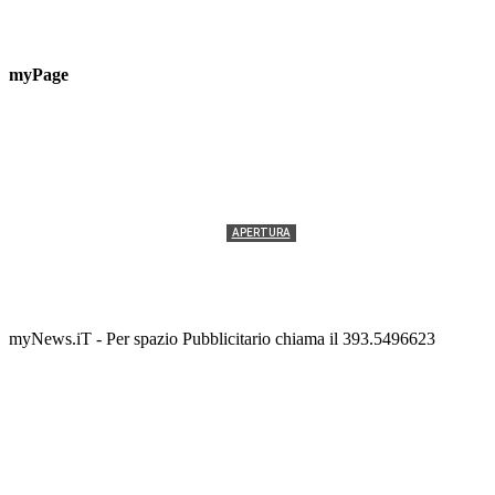
myPage
APERTURA
Termolesi, la foto di gruppo torna a riempire la
scalinata del folklore
Tony Cericola
-
2 AGOSTO 2026
myNews.iT - Per spazio Pubblicitario chiama il 393.5496623