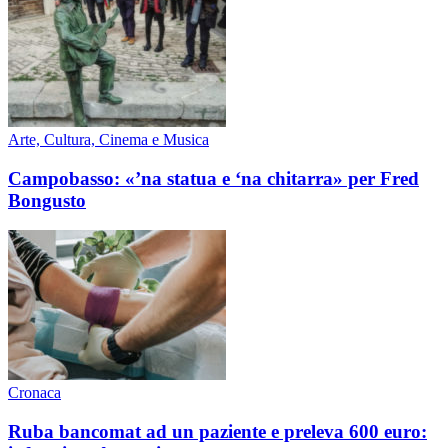
Arte, Cultura, Cinema e Musica
Campobasso: «’na statua e ‘na chitarra» per Fred
Bongusto
Cronaca
Ruba bancomat ad un paziente e preleva 600 euro: