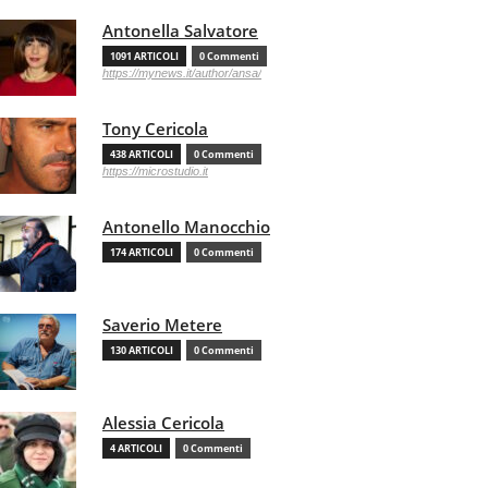
Antonella Salvatore
1091 ARTICOLI
0 Commenti
https://mynews.it/author/ansa/
Tony Cericola
438 ARTICOLI
0 Commenti
https://microstudio.it
Antonello Manocchio
174 ARTICOLI
0 Commenti
Saverio Metere
130 ARTICOLI
0 Commenti
Alessia Cericola
4 ARTICOLI
0 Commenti