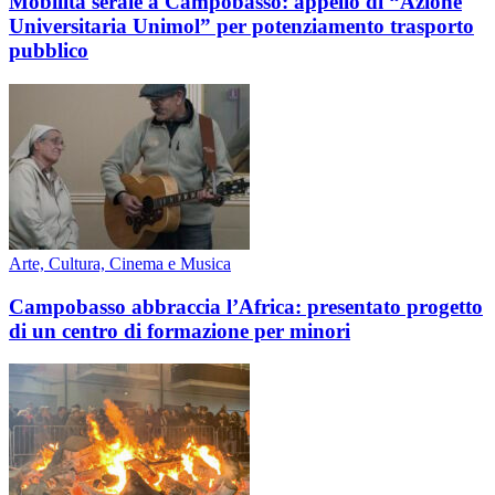
Mobilità serale a Campobasso: appello di “Azione
Universitaria Unimol” per potenziamento trasporto
pubblico
Arte, Cultura, Cinema e Musica
Campobasso abbraccia l’Africa: presentato progetto
di un centro di formazione per minori