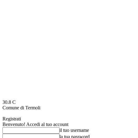
30.8
C
Comune di Termoli
Registrati
Benvenuto! Accedi al tuo account
il tuo username
la tua password