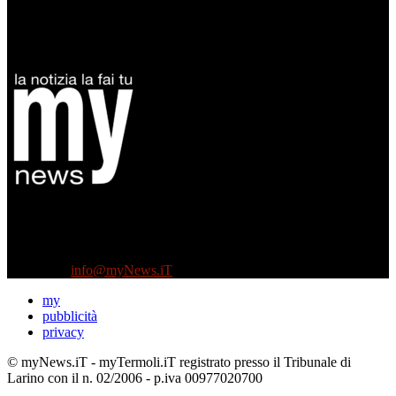
Diretto da Antonella Salvatore
Testata indipendente fondata nel 2005:
non riceve e non ha mai ricevuto nessun finanziamento pubblico.
Tel +39 3935496623
Contattaci:
info@myNews.iT
my
pubblicità
privacy
© myNews.iT - myTermoli.iT registrato presso il Tribunale di
Larino con il n. 02/2006 - p.iva 00977020700