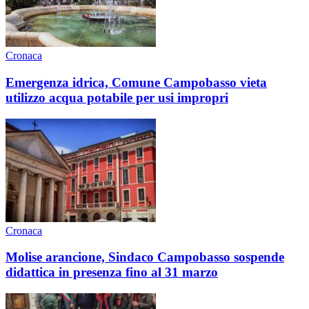
Cronaca
Emergenza idrica, Comune Campobasso vieta
utilizzo acqua potabile per usi impropri
Cronaca
Molise arancione, Sindaco Campobasso sospende
didattica in presenza fino al 31 marzo