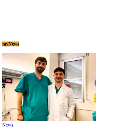
myNews
News