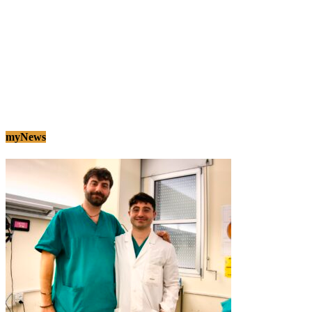
myNews