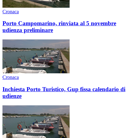
Cronaca
Porto Campomarino, rinviata al 5 novembre
udienza preliminare
Cronaca
Inchiesta Porto Turistico, Gup fissa calendario di
udienze