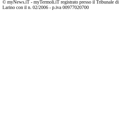
© myNews.iT - myTermoli.iT registrato presso il Tribunale di
Larino con il n. 02/2006 - p.iva 00977020700