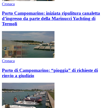
Cronaca
Porto Campomarino: iniziata ripulitura canaletta
d’ingresso da parte della Marinucci Yachting di
Termoli
Cronaca
Porto di Campomarino: “pioggia” di richieste di
rinvio a giudizio