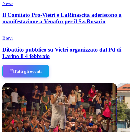
News
Il Comitato Pro-Vietri e LaRinascita aderiscono a
manifestazione a Venafro per il S.s.Rosario
Brevi
Dibattito pubblico su Vietri organizzato dal Pd di
Larino il 4 febbraio
Tutti gli eventi