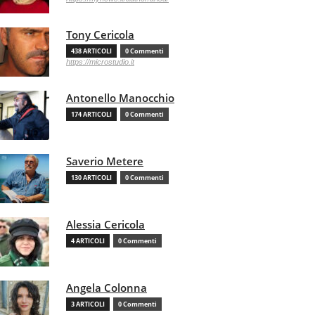
Tony Cericola
438 ARTICOLI
0 Commenti
https://microstudio.it
Antonello Manocchio
174 ARTICOLI
0 Commenti
Saverio Metere
130 ARTICOLI
0 Commenti
Alessia Cericola
4 ARTICOLI
0 Commenti
Angela Colonna
3 ARTICOLI
0 Commenti