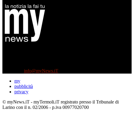
Diretto da Antonella Salvatore
Testata indipendente fondata nel 2005:
non riceve e non ha mai ricevuto nessun finanziamento pubblico.
Tel +39 3935496623
Contattaci:
info@myNews.iT
my
pubblicità
privacy
© myNews.iT - myTermoli.iT registrato presso il Tribunale di
Larino con il n. 02/2006 - p.iva 00977020700