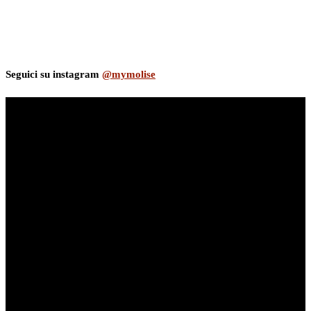
Seguici su instagram
@mymolise
myNews.iT - Per spazio Pubblicitario chiama il 393.5496623