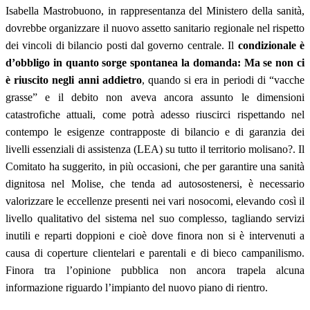
Isabella Mastrobuono, in rappresentanza del Ministero della sanità,
dovrebbe organizzare il nuovo assetto sanitario regionale nel rispetto
dei vincoli di bilancio posti dal governo centrale.
Il
condizionale è
d’obbligo in quanto sorge spontanea la domanda: Ma se non ci
è riuscito negli anni addietro
, quando si era in periodi di “vacche
grasse” e il debito non aveva ancora assunto le dimensioni
catastrofiche attuali, come potrà adesso riuscirci rispettando nel
contempo le esigenze contrapposte di bilancio e di garanzia dei
livelli essenziali di assistenza (LEA) su tutto il territorio molisano?. Il
Comitato ha suggerito, in più occasioni, che per garantire una sanità
dignitosa nel Molise, che tenda ad autosostenersi, è necessario
valorizzare le eccellenze presenti nei vari nosocomi, elevando così il
livello qualitativo del sistema nel suo complesso, tagliando servizi
inutili e reparti doppioni e cioè dove finora non si è intervenuti a
causa di coperture clientelari e parentali e di bieco campanilismo.
Finora tra l’opinione pubblica non ancora trapela alcuna
informazione riguardo l’impianto del nuovo piano di rientro.