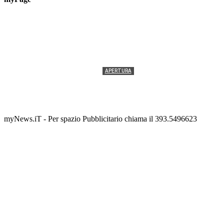
APERTURA
Termolesi, la foto di gruppo torna a riempire la
scalinata del folklore
Tony Cericola
-
2 AGOSTO 2026
myNews.iT - Per spazio Pubblicitario chiama il 393.5496623