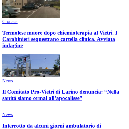
Cronaca
Termolese muore dopo chiemioterapia al Vietri. I
Carabinieri sequestrano cartella clinica. Avviata
indagine
News
Il Comitato Pro-Vietri di Larino denuncia: “Nella
sanità siamo ormai all’apocalisse”
News
Interrotto da alcuni giorni ambulatorio di