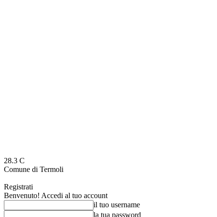
28.3
C
Comune di Termoli
Registrati
Benvenuto! Accedi al tuo account
il tuo username
la tua password