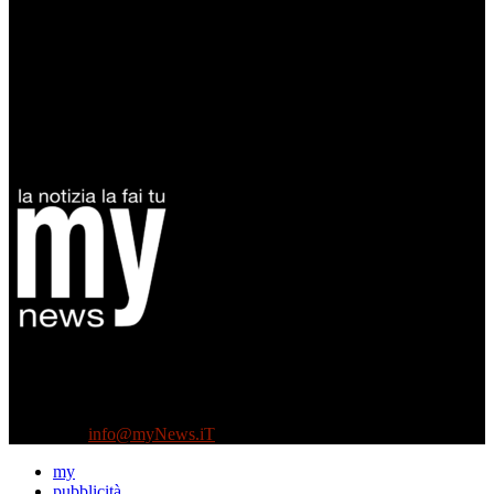
Diretto da Antonella Salvatore
Testata indipendente fondata nel 2005:
non riceve e non ha mai ricevuto nessun finanziamento pubblico.
Tel +39 3935496623
Contattaci:
info@myNews.iT
my
pubblicità