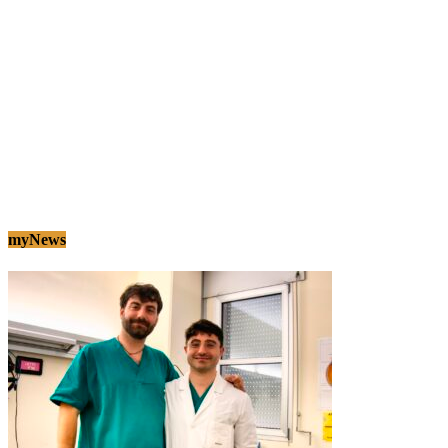
myNews