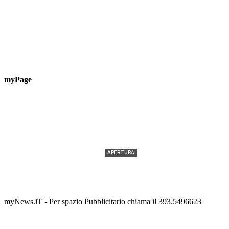
myPage
APERTURA
Termolesi, la foto di gruppo torna a riempire la
scalinata del folklore
Tony Cericola
-
2 AGOSTO 2026
myNews.iT - Per spazio Pubblicitario chiama il 393.5496623