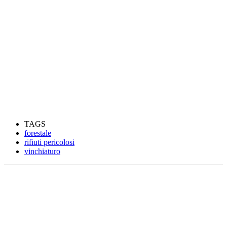
TAGS
forestale
rifiuti pericolosi
vinchiaturo