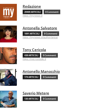
Redazione
29409 ARTICOLI
0 Commenti
https://mynews.it
Antonella Salvatore
1091 ARTICOLI
0 Commenti
https://mynews.it/author/ansa/
Tony Cericola
438 ARTICOLI
0 Commenti
https://microstudio.it
Antonello Manocchio
174 ARTICOLI
0 Commenti
Saverio Metere
130 ARTICOLI
0 Commenti