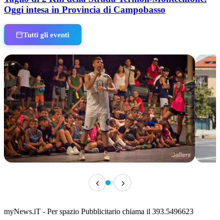
Oggi intesa in Provincia di Campobasso
Tutti gli eventi
TERMINATO
IN 
‹
›
Classic Contest 3vs3 Memorial Michele
Fest
Guardascione
ediz
📅 6 Agosto 2026 · 09:00 · 📍 Lungomare C. Colombo
📅 7 A
myNews.iT - Per spazio Pubblicitario chiama il 393.5496623