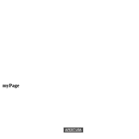
myPage
APERTURA
Termolesi, la foto di gruppo torna a riempire la