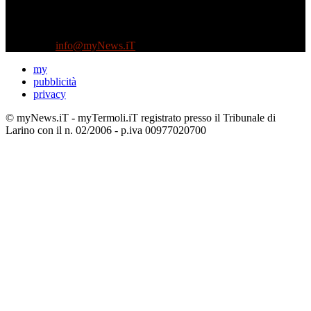
Testata indipendente fondata nel 2005:
non riceve e non ha mai ricevuto nessun finanziamento pubblico.
Tel +39 3935496623
Contattaci:
info@myNews.iT
my
pubblicità
privacy
© myNews.iT - myTermoli.iT registrato presso il Tribunale di
Larino con il n. 02/2006 - p.iva 00977020700