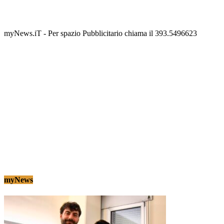
scalinata del folklore
Tony Cericola
-
2 AGOSTO 2026
myNews.iT - Per spazio Pubblicitario chiama il 393.5496623
myNews