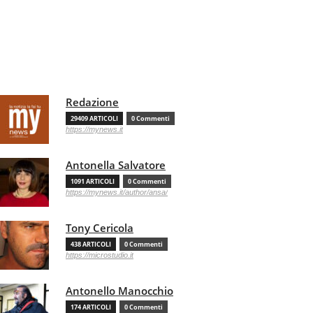
Redazione
29409 ARTICOLI
0 Commenti
https://mynews.it
Antonella Salvatore
1091 ARTICOLI
0 Commenti
https://mynews.it/author/ansa/
Tony Cericola
438 ARTICOLI
0 Commenti
https://microstudio.it
Antonello Manocchio
174 ARTICOLI
0 Commenti