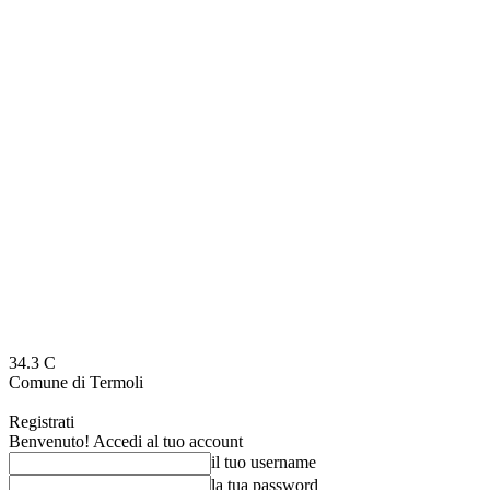
34.3
C
Comune di Termoli
Registrati
Benvenuto! Accedi al tuo account
il tuo username
la tua password