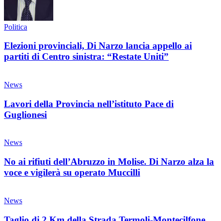
Politica
Elezioni provinciali, Di Narzo lancia appello ai
partiti di Centro sinistra: “Restate Uniti”
News
Lavori della Provincia nell’istituto Pace di
Guglionesi
News
No ai rifiuti dell’Abruzzo in Molise. Di Narzo alza la
voce e vigilerà su operato Muccilli
News
Taglio di 2 Km della Strada Termoli-Montecilfone.