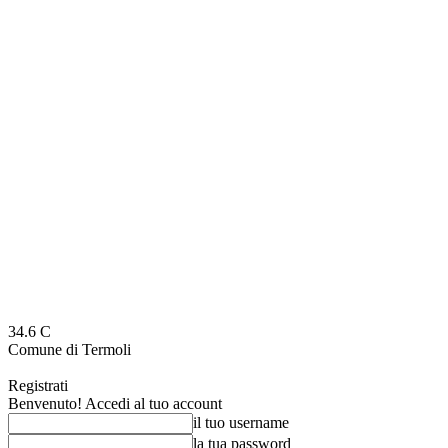
34.6
C
Comune di Termoli
Registrati
Benvenuto! Accedi al tuo account
il tuo username
la tua password