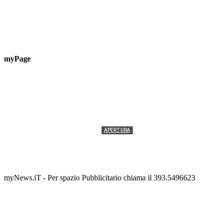
myPage
APERTURA
Termolesi, la foto di gruppo torna a riempire la
scalinata del folklore
Tony Cericola
-
2 AGOSTO 2026
myNews.iT - Per spazio Pubblicitario chiama il 393.5496623