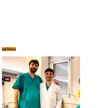
myNews