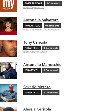
29409 ARTICOLI
0 Commenti
https://mynews.it
Antonella Salvatore
1091 ARTICOLI
0 Commenti
https://mynews.it/author/ansa/
Tony Cericola
438 ARTICOLI
0 Commenti
https://microstudio.it
Antonello Manocchio
174 ARTICOLI
0 Commenti
Saverio Metere
130 ARTICOLI
0 Commenti
Alessia Cericola