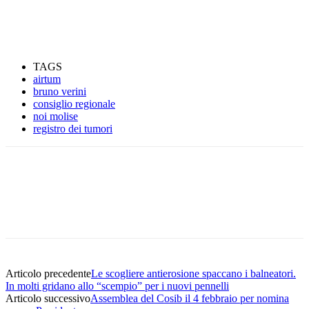
TAGS
airtum
bruno verini
consiglio regionale
noi molise
registro dei tumori
Articolo precedente
Le scogliere antierosione spaccano i balneatori.
In molti gridano allo “scempio” per i nuovi pennelli
Articolo successivo
Assemblea del Cosib il 4 febbraio per nomina