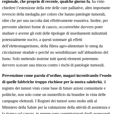
regionale, che proprio di recente, qualche giorno fa
, ha visto
chiedere l’estensione della rete delle cure palliative, altro importante
rovescio della medaglia per coloro che hanno patologie tumorali,
oltre che per una raccolta dati effettivamente esaustiva. Inoltre, per
prevenire ulteriori forme di cancro, occorrerebbe davvero poter
studiare e averne gli esiti delle tipologie di insediamenti industriali
potenzialmente nocivi, a questi sommare gli effetti
dell’elettromagnetismo, della filiera agro-alimentare lo smog da
circolazione stradale e perché no sensibilizzare sull’abbandono del
fumo. Solo mettendo insieme tutti questi elementi potremmo
davvero scavare una trincea contro i rischi di patologie tumorali.
Prevenzione come parola d’ordine, magari incentivando l’esodo
di quelle fabbriche troppo rischiose per la nostra salubrità
, il
registro dei tumori visto come base di future azioni comunitarie e
politiche, non solo come un numerificio da brandire in vista delle
campagne elettorali. I Registri dei tumori sono molto utili al
Ministero della Salute per la valutazione della attività di assistenza e
la ricerca sul cancro, in genere sono commissionati dagli assessorati