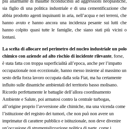
più allarmante di malattie riconducibili ad aggressioni neoplastiche,
sia figlio di una politica industriale e di una cementificazione che
abbia prodotto agenti inquinanti in aria, nell’acqua e nei terreni, che
hanno avuto e hanno ancora una incidenza pesante sui lutti che
hanno colpito quasi tutte le famiglie, che siano stati più vicini o
lontani.
La scelta di allocare nel perimetro del nucleo industriale un polo
chimico con aziende ad alto rischio di incidente rilevante
, forse,
è stata fatta con troppa superficialità all’epoca, anche per l’impatto
occupazionale non eccezionale, hanno messo insieme al massimo un
sesto della forza lavoro occupata dalla sola Fiat, ma ha certamente
influito sulle dinamiche ambientali del territorio basso molisano.
Ricordo perfettamente le battaglie dell’allora coordinamento
Ambiente e Salute, poi armatosi contro la centrale turbogas,
all’origine proprio l’avversione alle chimiche, ma una vicenda come
l’istituzione del registro dei tumori, che non può non avere un
imprimatur di carattere pubblico e istituzionale, non deve divenire
un’occasione di strumentalizzazione politica di parte, come i