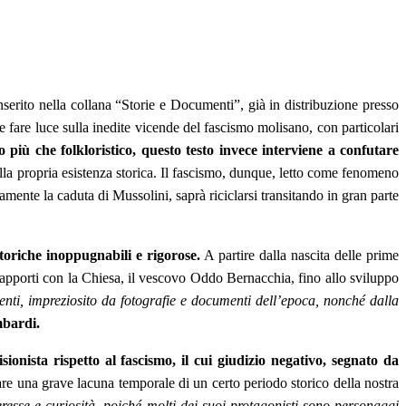
serito nella collana “Storie e Documenti”, già in distribuzione presso
le fare luce sulla inedite vicende del fascismo molisano, con particolari
più che folkloristico, questo testo invece interviene a confutare
della propria esistenza storica. Il fascismo, dunque, letto come fenomeno
amente la caduta di Mussolini, saprà riciclarsi transitando in gran parte
toriche inoppugnabili e rigorose.
A partire dalla nascita delle prime
 rapporti con la Chiesa, il vescovo Oddo Bernacchia, fino allo sviluppo
nti, impreziosito da fotografie e documenti dell’epoca, nonché dalla
bardi.
onista rispetto al fascismo, il cui giudizio negativo, segnato da
re una grave lacuna temporale di un certo periodo storico della nostra
eresse e curiosità, poiché molti dei suoi protagonisti sono personaggi