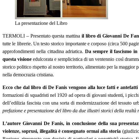
La presentazione del Libro
TERMOLI – Presentato questa mattina
il libro di Giovanni De Fan
tutte le librerie. Un testo storico importante e corposo (circa 500 pagi
approfondimenti nella cittadina adriatica.
Da sempre il fascismo in 
questa visione
edulcorata e semplicistica di un ventennio così drammati
storico politico rispetto al nostro territorio, alimentato per la maggio
nella democrazia cristiana.
Ecco che dal libro di De Fanis vengono alla luce fatti e antefatt
formazioni di squadristi nel 1920 ad opera di giovani studenti, i picc
dell’edilizia fascista con una sorta di modernizzazione del tessuto u
prefazione e presentazione del libro da due illustri storici della realt
L’autore Giovanni De Fanis, in conclusione della sua presentazio
violenze, soprusi, illegalità è consegnato ormai alla storia
(giudizio
Regione, riproposto con dovizia di particolari e oggettività storica.
S