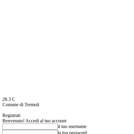
28.3
C
Comune di Termoli
Registrati
Benvenuto! Accedi al tuo account
il tuo username
la tua password