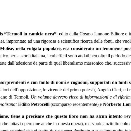
is “Termoli in camicia nera”
, edito dalla Cosmo Iannone Editore e in
ne), improntato ad una rigorosa e scientifica ricerca delle fonti, che vuo
Molise, nella vulgata popolare, era considerato un fenomeno poco 
co per la storia italiana, i cui effetti sono andati ben oltre il periodo 
r parte dall’adesione da parte di quel liberalismo massonico che, successiv
i sorprendenti e con tanto di nomi e cognomi, supportati da fonti s
hiatori dell’opposizione, le vicende del primo potestà, Angelo Cieri, e i
rbano di Termoli.
Un volume davvero ricco di informazioni e di riferime
à molisana:
Edilio Petrocelli
(scomparso recentemente) e
Norberto Lom
ne, tiene a precisare che questo libro non ha alcun intento revisi
 che tuttavia permane anche in questa opera), ma vuole anzitutto colma
iamo convinti che si tratta di un opera destinata a suscitare molto int