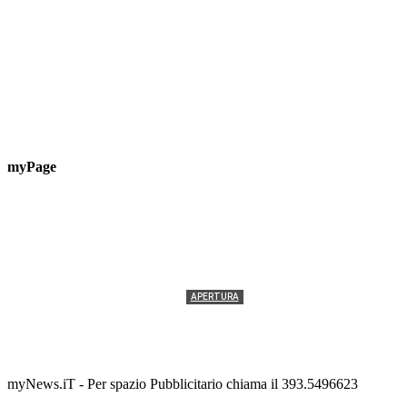
myPage
APERTURA
Termolesi, la foto di gruppo torna a riempire la
scalinata del folklore
Tony Cericola
-
2 AGOSTO 2026
myNews.iT - Per spazio Pubblicitario chiama il 393.5496623