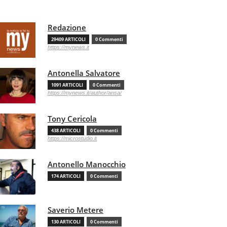
Redazione
29409 ARTICOLI
0 Commenti
https://mynews.it
Antonella Salvatore
1091 ARTICOLI
0 Commenti
https://mynews.it/author/ansa/
Tony Cericola
438 ARTICOLI
0 Commenti
https://microstudio.it
Antonello Manocchio
174 ARTICOLI
0 Commenti
Saverio Metere
130 ARTICOLI
0 Commenti