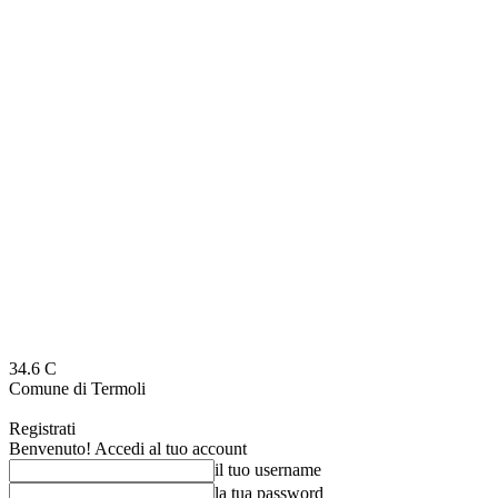
34.6
C
Comune di Termoli
Registrati
Benvenuto! Accedi al tuo account
il tuo username
la tua password