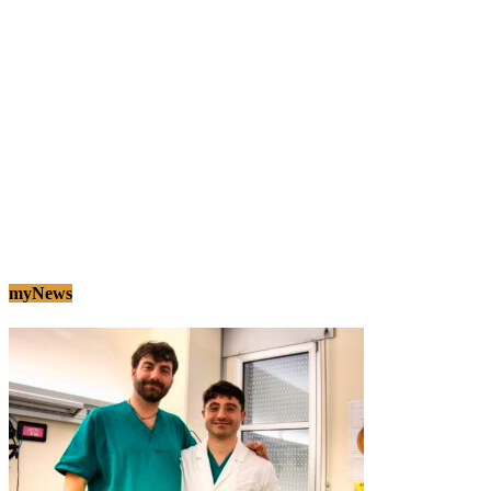
myNews