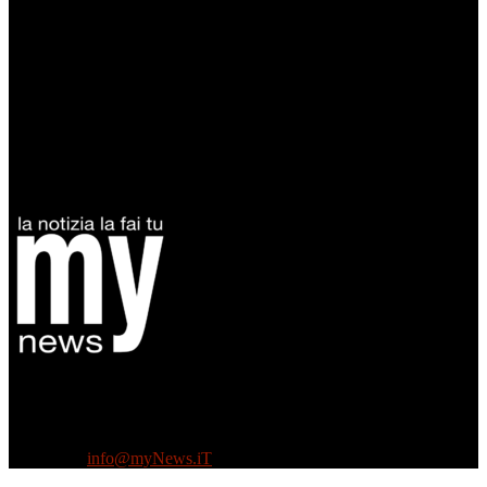
Diretto da Antonella Salvatore
Testata indipendente fondata nel 2005:
non riceve e non ha mai ricevuto nessun finanziamento pubblico.
Tel +39 3935496623
Contattaci:
info@myNews.iT