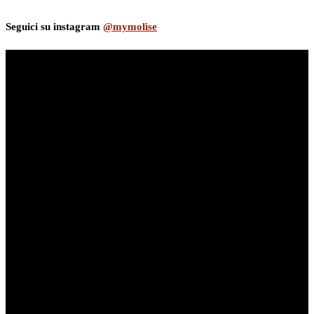
Seguici su instagram
@mymolise
myNews.iT - Per spazio Pubblicitario chiama il 393.5496623