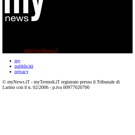
Diretto da Antonella Salvatore
Testata indipendente fondata nel 2005:
non riceve e non ha mai ricevuto nessun finanziamento pubblico.
Tel +39 3935496623
Contattaci:
info@myNews.iT
my
pubblicità
privacy
© myNews.iT - myTermoli.iT registrato presso il Tribunale di
Larino con il n. 02/2006 - p.iva 00977020700