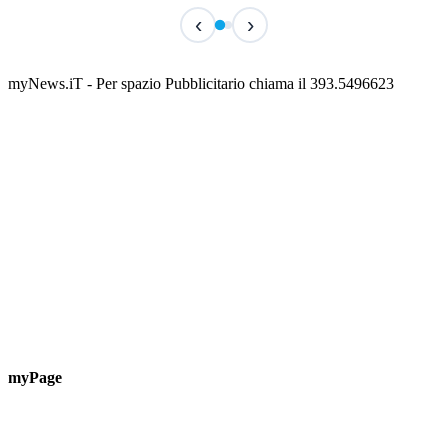
IN CORSO
IN 
‹
›
Classic Contest 3vs3 Memorial Michele
Fest
Guardascione
ediz
📅 6 Agosto 2026 · 09:00 · 📍 Lungomare C. Colombo
📅 7 A
myNews.iT - Per spazio Pubblicitario chiama il 393.5496623
myPage