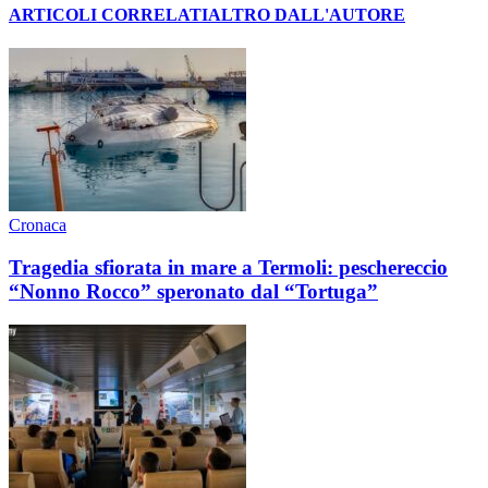
ARTICOLI CORRELATI
ALTRO DALL'AUTORE
Cronaca
Tragedia sfiorata in mare a Termoli: peschereccio
“Nonno Rocco” speronato dal “Tortuga”