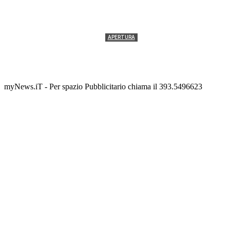
APERTURA
Termolesi, la foto di gruppo torna a riempire la
scalinata del folklore
Tony Cericola
-
2 AGOSTO 2026
myNews.iT - Per spazio Pubblicitario chiama il 393.5496623