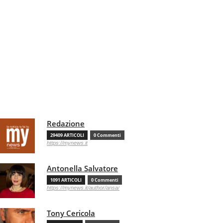
Redazione
29409 ARTICOLI
0 Commenti
https://mynews.it
Antonella Salvatore
1091 ARTICOLI
0 Commenti
https://mynews.it/author/ansa/
Tony Cericola