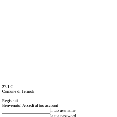
27.1
C
Comune di Termoli
Registrati
Benvenuto! Accedi al tuo account
il tuo username
la tua password