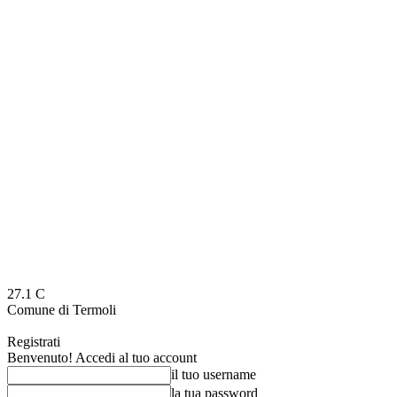
27.1
C
Comune di Termoli
Registrati
Benvenuto! Accedi al tuo account
il tuo username
la tua password