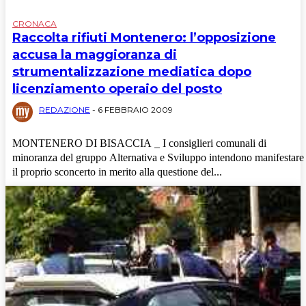
CRONACA
Raccolta rifiuti Montenero: l’opposizione
accusa la maggioranza di
strumentalizzazione mediatica dopo
licenziamento operaio del posto
REDAZIONE
-
6 FEBBRAIO 2009
MONTENERO DI BISACCIA _ I consiglieri comunali di
minoranza del gruppo Alternativa e Sviluppo intendono manifestare
il proprio sconcerto in merito alla questione del...