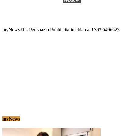
APERTURA
Termolesi, la foto di gruppo torna a riempire la
scalinata del folklore
Tony Cericola
-
2 AGOSTO 2026
myNews.iT - Per spazio Pubblicitario chiama il 393.5496623
myNews