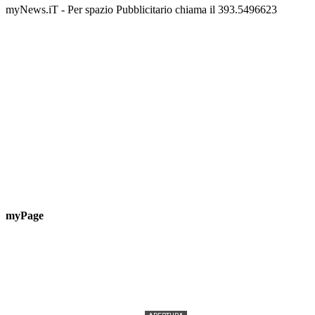
📅 6 Agosto 2026 · 09:00 · 📍 Lungomare C. Colombo
📅 7 A
myNews.iT - Per spazio Pubblicitario chiama il 393.5496623
myPage