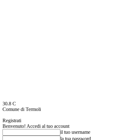
30.8
C
Comune di Termoli
Registrati
Benvenuto! Accedi al tuo account
il tuo username
la tua password