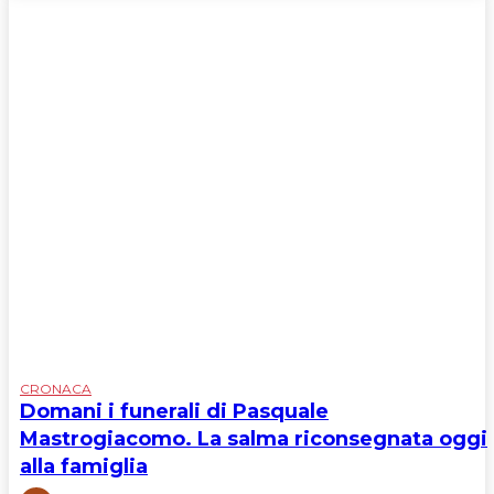
CRONACA
Domani i funerali di Pasquale
CRONACA
Mastrogiacomo. La salma riconsegnata oggi
alla famiglia
News