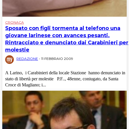
CRONACA
Sposato con figli tormenta al telefono una
giovane larinese con avances pesanti.
Rintracciato e denunciato dai Carabinieri per
molestie
REDAZIONE
-
11 FEBBRAIO 2009
A Larino, i Carabinieri della locale Stazione hanno denunciato in
stato di libertà per molestie P.F.., 48enne, coniugato, da Santa
Croce di Magliano; i...