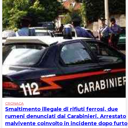
CRONACA
Smaltimento illegale di rifiuti ferrosi, due
rumeni denunciati dai Carabinieri. Arrestato
malvivente coinvolto in incidente dopo furto