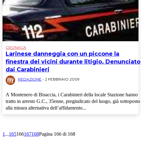
CRONACA
Larinese danneggia con un piccone la
finestra dei vicini durante litigio. Denunciato
dai Carabinieri
REDAZIONE
-
2 FEBBRAIO 2009
A Montenero di Bisaccia, i Carabinieri della locale Stazione hanno
tratto in arresto G.C., 35enne, pregiudicato del luogo, già sottoposto
alla misura alternativa dell’affidamento...
1
...
165
166
167
168
Pagina 166 di 168