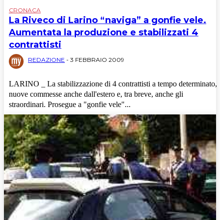
CRONACA
La Riveco di Larino “naviga” a gonfie vele.
Aumentata la produzione e stabilizzati 4
contrattisti
REDAZIONE
-
3 FEBBRAIO 2009
LARINO _ La stabilizzazione di 4 contrattisti a tempo determinato,
nuove commesse anche dall'estero e, tra breve, anche gli
straordinari. Prosegue a "gonfie vele"...