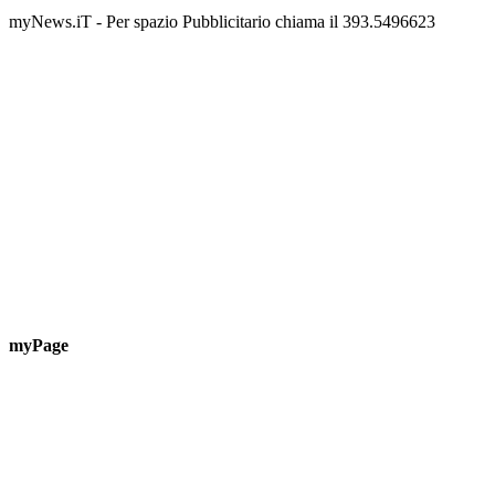
📅 6 Agosto 2026 · 09:00 · 📍 Lungomare C. Colombo
📅 7 A
myNews.iT - Per spazio Pubblicitario chiama il 393.5496623
myPage