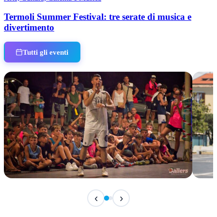
Termoli Summer Festival: tre serate di musica e
divertimento
Tutti gli eventi
IN CORSO
IN 
‹
›
Classic Contest 3vs3 Memorial Michele
Fest
Guardascione
ediz