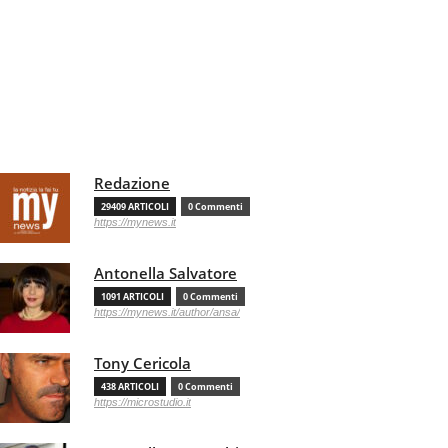
Redazione
29409 ARTICOLI
0 Commenti
https://mynews.it
Antonella Salvatore
1091 ARTICOLI
0 Commenti
https://mynews.it/author/ansa/
Tony Cericola
438 ARTICOLI
0 Commenti
https://microstudio.it