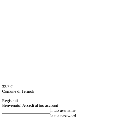
32.7
C
Comune di Termoli
Registrati
Benvenuto! Accedi al tuo account
il tuo username
la tua password