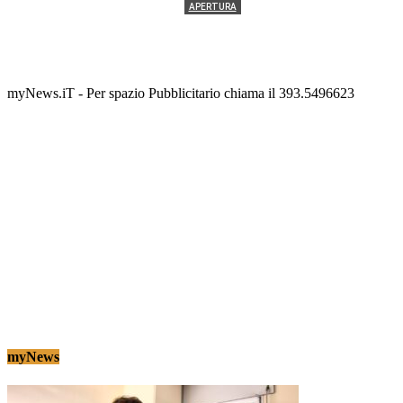
APERTURA
Termolesi, la foto di gruppo torna a riempire la
scalinata del folklore
Tony Cericola
-
2 AGOSTO 2026
myNews.iT - Per spazio Pubblicitario chiama il 393.5496623
myNews