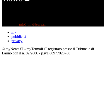
Diretto da Antonella Salvatore
Testata indipendente fondata nel 2005:
non riceve e non ha mai ricevuto nessun finanziamento pubblico.
Tel +39 3935496623
Contattaci:
info@myNews.iT
my
pubblicità
privacy
© myNews.iT - myTermoli.iT registrato presso il Tribunale di
Larino con il n. 02/2006 - p.iva 00977020700